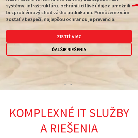
Tam, kde sa doteraz sieťová infraštruktúra nastavovala
manuálne, dnes môžeme na konfiguráciu sieťových
zariadení využívať automatizačné nástroje. Sieťová
automatizácia nie je len možná, ale dnes už skôr
nevyhnutná. Dôležité je rozbehnúť ju čím skôr.
CHCEM VEDIEŤ VIAC
KOMPLEXNÉ IT SLUŽBY