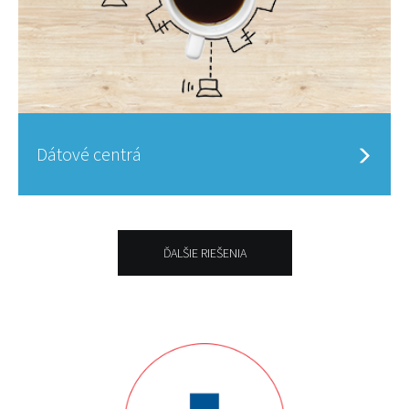
Dátové centrá
ĎALŠIE RIEŠENIA