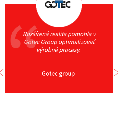
Rozšírená realita pomohla v
Gotec Group optimalizovať
výrobné procesy.
Gotec group