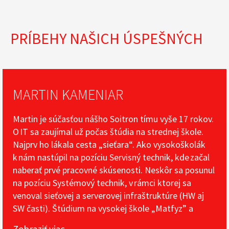
PRÍBEHY NAŠICH ÚSPEŠNÝCH
MARTIN KAMENIAR
Martin je súčasťou nášho Soitron tímu vyše 17 rokov.
O IT sa zaujímal už počas štúdia na strednej škole.
Najprv ho lákala cesta „sieťara“. Ako vysokoškolák
k nám nastúpil na pozíciu Servisný technik, kde začal
naberať prvé pracovné skúsenosti. Neskôr sa posunul
na pozíciu Systémový technik, v rámci ktorej sa
venoval sieťovej a serverovej infraštruktúre (HW aj
SW časti). Štúdium na vysokej škole „Matfyz” a
vzniknutá príležitosť ho doviedli k špecializácii