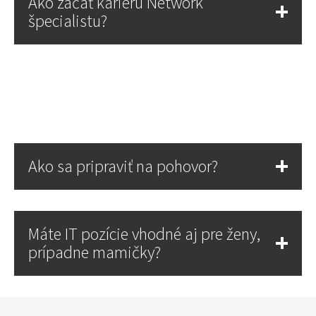
Ako začať kariéru Network
špecialistu?
Ako sa pripraviť na pohovor?
Máte IT pozície vhodné aj pre ženy,
prípadne mamičky?