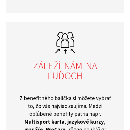
ZÁLEŽÍ NÁM NA
ĽUĎOCH
Z benefitného balíčka si môžete vybrať
to, čo vás najviac zaujíma. Medzi
obľúbené benefity patria napr.
Multisport karta
,
jazykové kurzy
,
masáže
,
ProCare
, rôzne poukážky