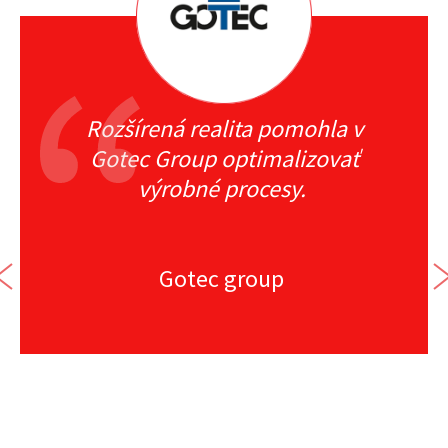
Rozšírená realita pomohla v
Gotec Group optimalizovať
výrobné procesy.
Gotec group