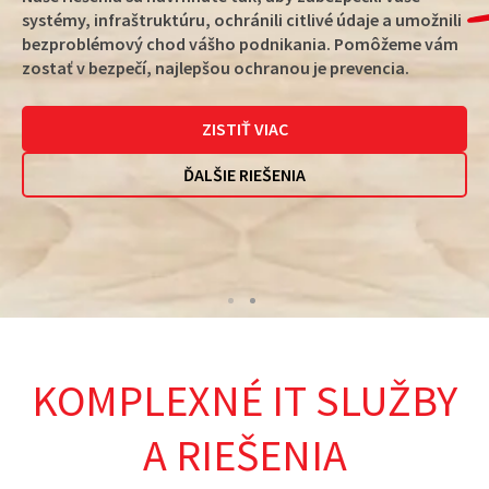
Tam, kde sa doteraz sieťová infraštruktúra nastavovala
manuálne, dnes môžeme na konfiguráciu sieťových
zariadení využívať automatizačné nástroje. Sieťová
automatizácia nie je len možná, ale dnes už skôr
nevyhnutná. Dôležité je rozbehnúť ju čím skôr.
CHCEM VEDIEŤ VIAC
KOMPLEXNÉ IT SLUŽBY