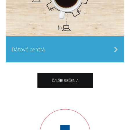
Dátové centrá
ĎALŠIE RIEŠENIA