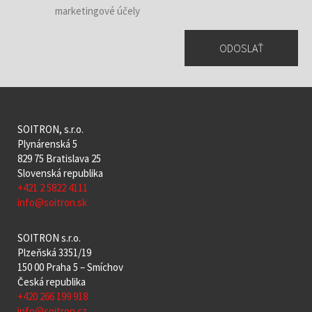
marketingové účely
SOITRON, s.r.o.
Plynárenská 5
829 75 Bratislava 25
Slovenská republika
+421 2 5822 4111
info@soitron.sk
SOITRON s.r.o.
Plzeňská 3351/19
150 00 Praha 5 – Smíchov
Česká republika
+420 266 199 918
info@soitron.cz