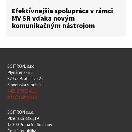
Efektívnejšia spolupráca v rámci
MV SR vďaka novým
komunikačným nástrojom
SOITRON, s.r.o.
Plynárenská 5
829 75 Bratislava 25
Slovenská republika
+421 2 5822 4111
info@soitron.sk
SOITRON s.r.o.
Plzeňská 3351/19
150 00 Praha 5 – Smíchov
Česká republika