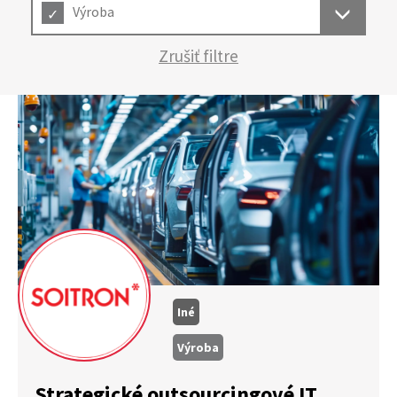
Výroba
Zrušiť filtre
Iné
Výroba
Strategické outsourcingové IT