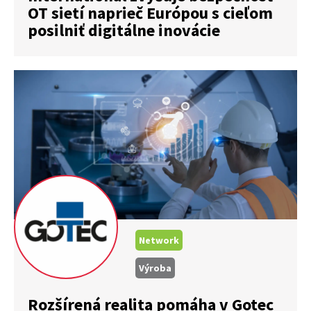
OT sietí naprieč Európou s cieľom
posilniť digitálne inovácie
Network
Výroba
Rozšírená realita pomáha v Gotec