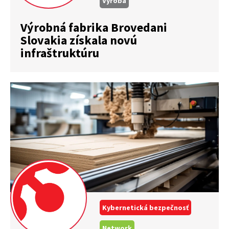
Výroba
Výrobná fabrika Brovedani
Slovakia získala novú
infraštruktúru
Kybernetická bezpečnosť
Network