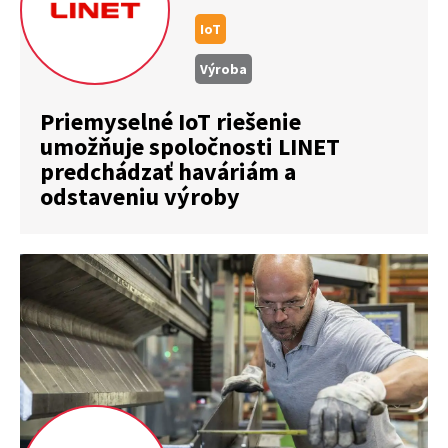
IoT
Výroba
Priemyselné IoT riešenie
umožňuje spoločnosti LINET
predchádzať haváriám a
odstaveniu výroby