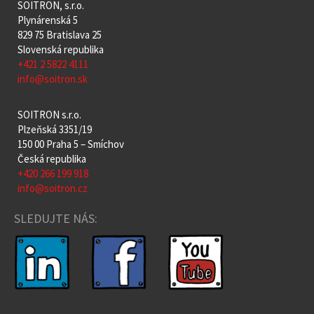
SOITRON, s.r.o.
Plynárenská 5
829 75 Bratislava 25
Slovenská republika
+421 2 5822 4111
info@soitron.sk
SOITRON s.r.o.
Plzeňská 3351/19
150 00 Praha 5 – Smíchov
Česká republika
+420 266 199 918
info@soitron.cz
SLEDUJTE NÁS: