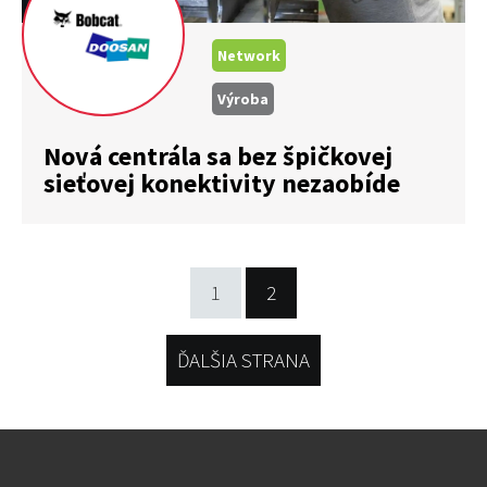
Network
Výroba
Nová centrála sa bez špičkovej
sieťovej konektivity nezaobíde
1
2
ĎALŠIA STRANA