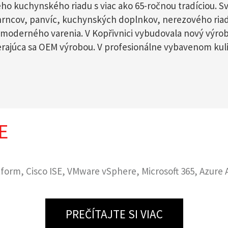
ého kuchynského riadu s viac ako 65-ročnou tradíciou. Sv
 hrncov, panvíc, kuchynských doplnkov, nerezového ria
oderného varenia. V Kopřivnici vybudovala nový výrobn
berajúca sa OEM výrobou. V profesionálne vybavenom kul
E
atform, Cisco ISE, VMware vSphere, Microsoft 365, Azu
PREČÍTAJTE SI VIAC