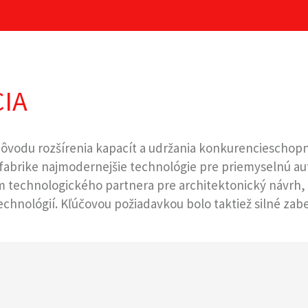
IA
vodu rozšírenia kapacít a udržania konkurencieschopnos
fabrike najmodernejšie technológie pre priemyselnú autom
technologického partnera pre architektonický návrh, 
hnológií. Kľúčovou požiadavkou bolo taktiež silné zab