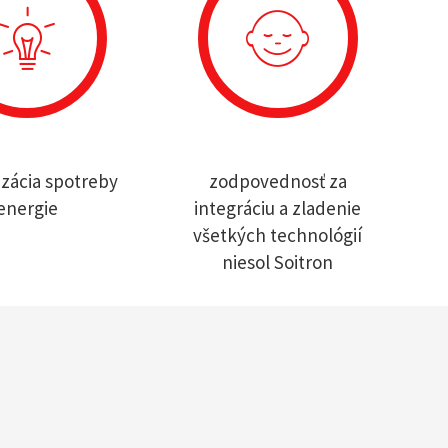
izácia spotreby
zodpovednosť za
energie
integráciu a zladenie
všetkých technológií
niesol Soitron