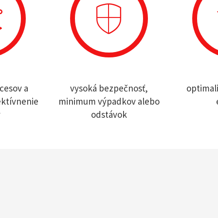
cesov a
vysoká bezpečnosť,
optimal
ektívnenie
minimum výpadkov alebo
y
odstávok