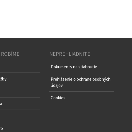
 ROBÍME
NEPREHLIADNITE
Dokumenty na stiahnutie
užby
Prehlásenie o ochrane osobných
údajov
o
Cookies
va
vo