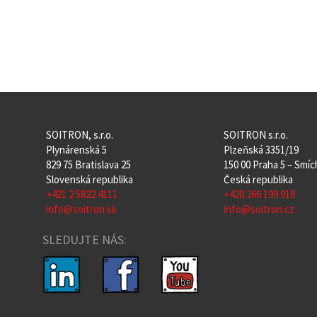
SOITRON, s.r.o.
SOITRON s.r.o.
Plynárenská 5
Plzeňská 3351/19
829 75 Bratislava 25
150 00 Praha 5 – Smí
Slovenská republika
Česká republika
+421 2 5822 4111
+420 266 199 918
info@soitron.sk
info@soitron.cz
SLEDUJTE NÁS: