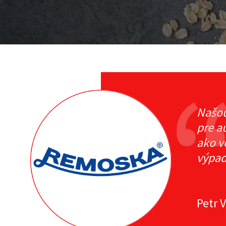
Našou
pre a
ako v
výpad
Petr 