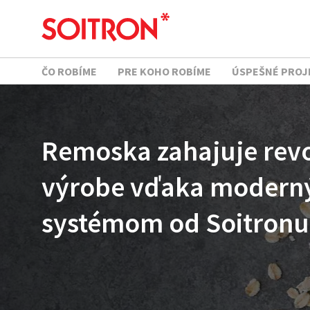
ČO ROBÍME
PRE KOHO ROBÍME
ÚSPEŠNÉ PROJ
Remoska zahajuje revo
výrobe vďaka modern
systémom od Soitronu