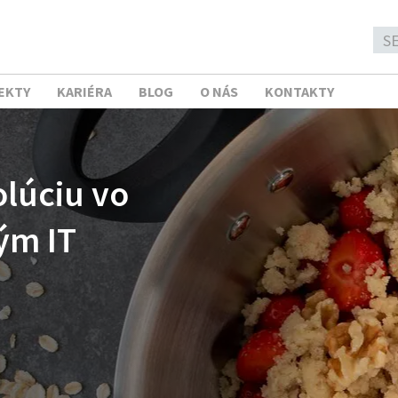
EKTY
KARIÉRA
BLOG
O NÁS
KONTAKTY
lúciu vo
ým IT