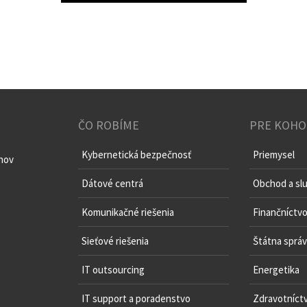
ČO ROBÍME
PRE KOHO
Kybernetická bezpečnosť
Priemysel
chov
Dátové centrá
Obchod a sl
Komunikačné riešenia
Finančníctv
Sieťové riešenia
Štátna sprá
IT outsourcing
Energetika
IT support a poradenstvo
Zdravotníct