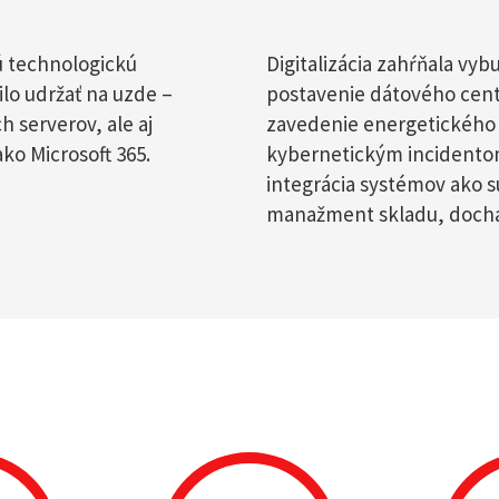
ú technologickú
Digitalizácia zahŕňala vy
ilo udržať na uzde –
postavenie dátového cent
ch serverov, ale aj
zavedenie energetického 
ako Microsoft 365.
kybernetickým incidentom
integrácia systémov ako 
manažment skladu, dochá