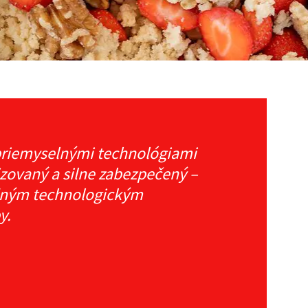
 priemyselnými technológiami
izovaný a silne zabezpečený –
padným technologickým
by.