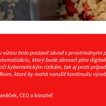
 víziou bolo postaviť závod s prvotriednymi
utomatizáciu, ktorý bude zároveň plne digital
oči kybernetickým rizikám, tak aj proti prí
kom, ktoré by mohli narušiť kontinuitu výro
Vaněček, CEO a konateľ