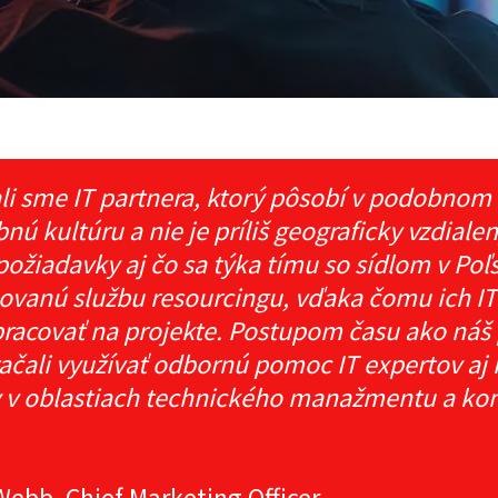
li sme IT partnera, ktorý pôsobí v podobn
nú kultúru a nie je príliš geograficky vzdiale
požiadavky aj čo sa týka tímu so sídlom v Poľ
ovanú službu resourcingu, vďaka čomu ich IT 
pracovať na projekte. Postupom času ako náš p
ačali využívať odbornú pomoc IT expertov aj
 v oblastiach technického manažmentu a kon
Webb, Chief Marketing Officer