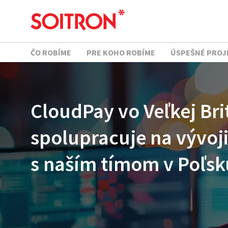
ČO ROBÍME
PRE KOHO ROBÍME
ÚSPEŠNÉ PROJ
CloudPay vo Veľkej Bri
spolupracuje na vývoji
s naším tímom v Poľsk