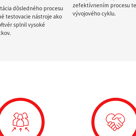
zefektívnením procesu te
ácia dôsledného procesu
vývojového cyklu.
né testovacie nástroje ako
tvér splnil vysoké
tkov.