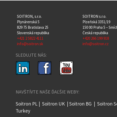
SOITRON, s.r.o.
SOITRON s.r.o.
Plynárenská 5
Plzeňská 3351/19
829 75 Bratislava 25
150 00 Praha 5 – Smí
Slovenská republika
Česká republika
+421 2 5822 4111
+420 266 199 918
info@soitron.sk
info@soitron.cz
SLEDUJTE NÁS:
NAVŠTÍVTE NAŠE ĎAĽŠIE WEBY:
Soitron PL
|
Soitron UK
|
Soitron BG
|
Soitron S
Turkey