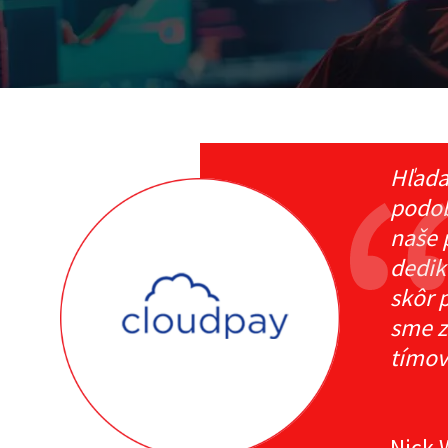
Hľada
podob
naše 
dedik
skôr 
sme z
tímov
Nick 