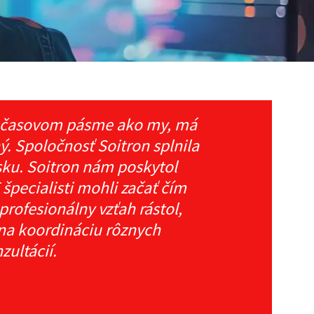
om časovom pásme ako my, má
ný. Spoločnosť Soitron splnila
sku. Soitron nám poskytol
špecialisti mohli začať čím
rofesionálny vzťah rástol,
 na koordináciu rôznych
zultácií.