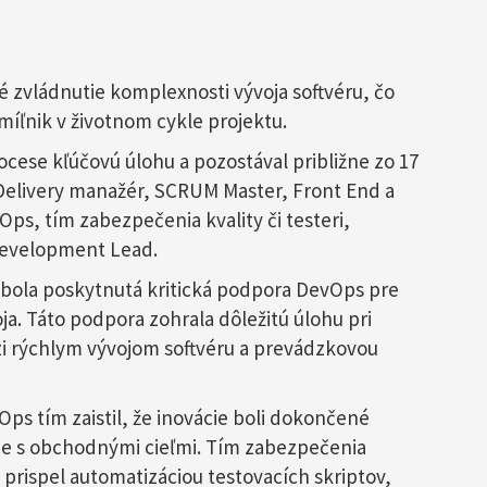
 zvládnutie komplexnosti vývoja softvéru, čo
íľnik v životnom cykle projektu.
ocese kľúčovú úlohu a pozostával približne zo 17
Delivery manažér, SCRUM Master, Front End a
ps, tím zabezpečenia kvality či testeri,
Development Lead.
bola poskytnutá kritická podpora DevOps pre
a. Táto podpora zohrala dôležitú úlohu pri
zi rýchlym vývojom softvéru a prevádzkovou
ps tím zaistil, že inovácie boli dokončené
ade s obchodnými cieľmi. Tím zabezpečenia
prispel automatizáciou testovacích skriptov,