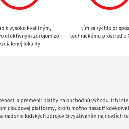
up k vysoko kvalitným,
tím sa rýchlo prispôs
vo efektívnym zdrojom zo
technickému prostrediu 
vzdialenej lokality
enosti a premeniť platby na obchodnú výhodu. Ich integ
vom cloudovej platformy, ktorú možno nasadiť kdekoľve
 na riadenie ľudských zdrojov či využívaním najnovších 