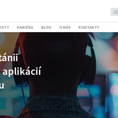
EKTY
KARIÉRA
BLOG
O NÁS
KONTAKTY
tánii
 aplikácií
u