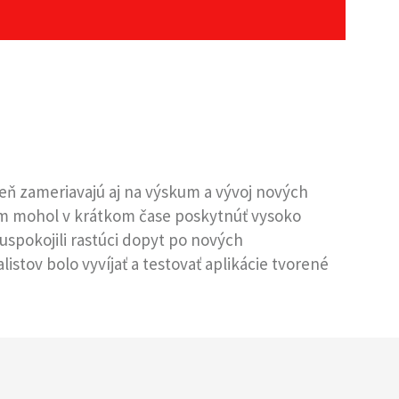
eň zameriavajú aj na výskum a vývoj nových
y im mohol v krátkom čase poskytnúť vysoko
 uspokojili rastúci dopyt po nových
istov bolo vyvíjať a testovať aplikácie tvorené