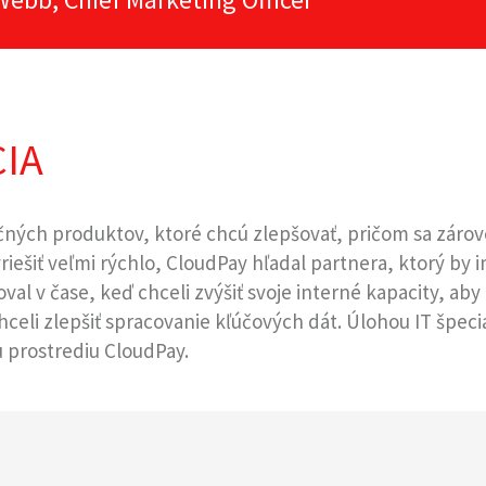
IA
čných produktov, ktoré chcú zlepšovať, pričom sa zárov
yriešiť veľmi rýchlo, CloudPay hľadal partnera, ktorý b
al v čase, keď chceli zvýšiť svoje interné kapacity, aby
celi zlepšiť spracovanie kľúčových dát. Úlohou IT špecial
u prostrediu CloudPay.