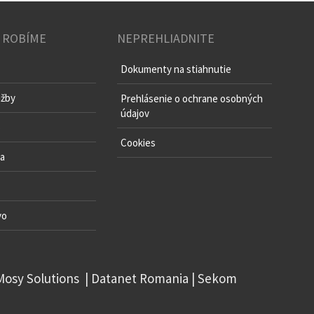
 ROBÍME
NEPREHLIADNITE
Dokumenty na stiahnutie
užby
Prehlásenie o ochrane osobných
údajov
o
Cookies
va
vo
Mosy Solutions
|
Datanet Romania
|
Sekom