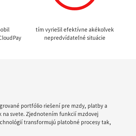
obil
tím vyriešil efektívne akékoľvek
CloudPay
nepredvídateľné situácie
rované portfólio riešení pre mzdy, platby a
k na svete. Zjednotením funkcií mzdovej
technológií transformujú platobné procesy tak,