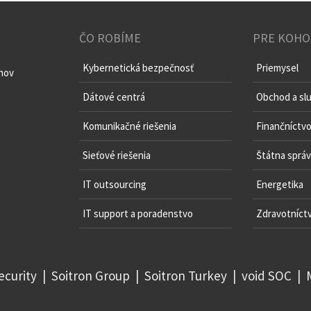
ČO ROBÍME
PRE KOHO
Kybernetická bezpečnosť
Priemysel
chov
Dátové centrá
Obchod a sl
Komunikačné riešenia
Finančníctv
Sieťové riešenia
Štátna sprá
IT outsourcing
Energetika
IT support a poradenstvo
Zdravotníct
ecurity
|
Soitron Group
|
Soitron Turkey
|
void SOC
|