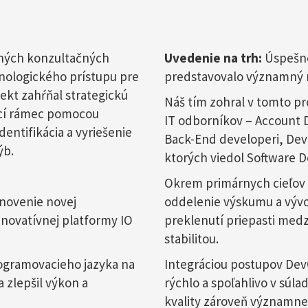
xných konzultačných
Uvedenie na trh:
Úspešné
chnologického prístupu pre
predstavovalo významný m
ekt zahŕňal strategickú
Náš tím zohral v tomto pr
cí rámec pomocou
IT odborníkov – Account 
entifikácia a vyriešenie
Back-End developeri, DevO
ýb.
ktorých viedol Software 
Okrem primárnych cieľov 
novenie novej
oddelenie výskumu a vývoj
inovatívnej platformy IO
preklenutí priepasti med
stabilitou.
gramovacieho jazyka na
Integráciou postupov DevO
a zlepšil výkon a
rýchlo a spoľahlivo v súl
kvality zároveň významne 