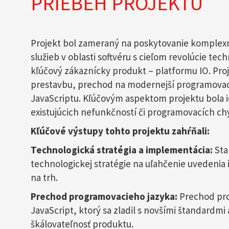
PRIEBEH PROJEKTU
Projekt bol zameraný na poskytovanie komple
služieb v oblasti softvéru s cieľom revolúcie te
kľúčový zákaznícky produkt – platformu IO. Proj
prestavbu, prechod na modernejší programova
JavaScriptu. Kľúčovým aspektom projektu bola id
existujúcich nefunkčností či programovacích ch
Kľúčové výstupy tohto projektu zahŕňali:
Technologická stratégia a implementácia:
Sta
technologickej stratégie na uľahčenie uvedenia 
na trh.
Prechod programovacieho jazyka:
Prechod pro
JavaScript, ktorý sa zladil s novšími štandardmi 
škálovateľnosť produktu.