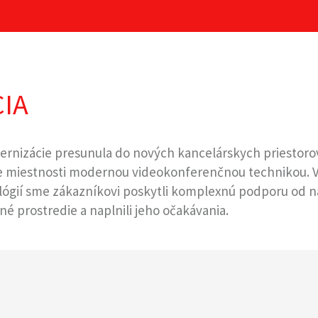
IA
nizácie presunula do nových kancelárskych priestorov, 
ie miestnosti modernou videokonferenčnou technikou. 
lógií sme zákazníkovi poskytli komplexnú podporu od n
é prostredie a naplnili jeho očakávania.