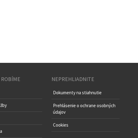
 ROBÍME
NEPREHLIADNITE
Dokumenty na stiahnutie
užby
Prehlásenie o ochrane osobných
údajov
o
Cookies
va