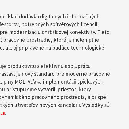
napríklad dodávka digitálnych informačných
estorov, potrebných softvérových licencií,
re modernizáciu chrbticovej konektivity. Tieto
ť pracovné prostredie, ktoré je nielen plne
e, ale aj pripravené na budúce technologické
je produktivitu a efektívnu spoluprácu
nastavuje nový štandard pre moderné pracovné
skupiny MOL. Vďaka implementácii špičkových
 prístupu sme vytvorili priestor, ktorý
ynamického pracovného prostredia, a prispeli
etkých užívateľov nových kancelárií. Výsledky sú
cii
.