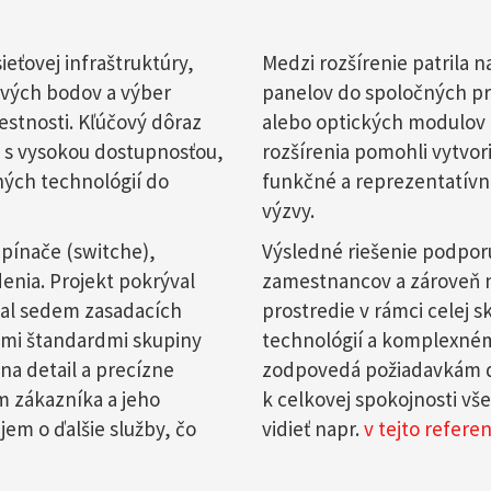
ieťovej infraštruktúry,
Medzi rozšírenie patrila 
ových bodov a výber
panelov do spoločných pri
stnosti. Kľúčový dôraz
alebo optických modulov p
ie s vysokou dostupnosťou,
rozšírenia pomohli vytvori
ých technológií do
funkčné a reprezentatívn
výzvy.
epínače (switche),
Výsledné riešenie podporu
enia. Projekt pokrýval
zamestnancov a zároveň 
ňal sedem zasadacích
prostredie v rámci celej 
ými štandardmi skupiny
technológií a komplexnému
a detail a precízne
zodpovedá požiadavkám d
m zákazníka a jeho
k celkovej spokojnosti vš
jem o ďalšie služby, čo
vidieť napr.
v tejto referen