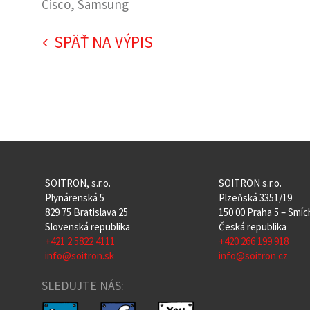
Cisco, Samsung
SPÄŤ NA VÝPIS
SOITRON, s.r.o.
SOITRON s.r.o.
Plynárenská 5
Plzeňská 3351/19
829 75 Bratislava 25
150 00 Praha 5 – Smí
Slovenská republika
Česká republika
+421 2 5822 4111
+420 266 199 918
info@soitron.sk
info@soitron.cz
SLEDUJTE NÁS: