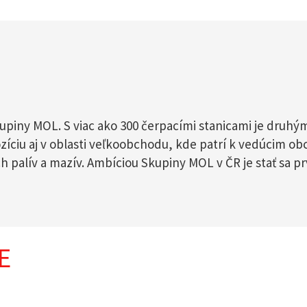
upiny MOL. S viac ako 300 čerpacími stanicami je druh
zíciu aj v oblasti veľkoobchodu, kde patrí k vedúcim ob
 palív a mazív. Ambíciou Skupiny MOL v ČR je stať sa p
E