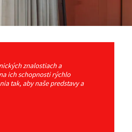
hnických znalostiach a
 na ich schopnosti rýchlo
ia tak, aby naše predstavy a