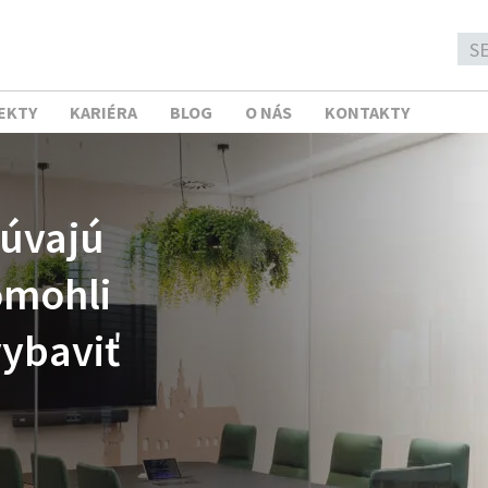
EKTY
KARIÉRA
BLOG
O NÁS
KONTAKTY
súvajú
omohli
ybaviť