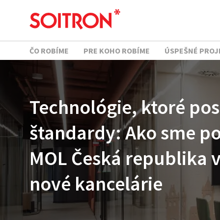
ČO ROBÍME
PRE KOHO ROBÍME
ÚSPEŠNÉ PROJ
Technológie, ktoré po
štandardy: Ako sme p
MOL Česká republika v
nové kancelárie