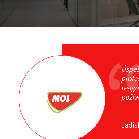
Úspeš
profe
reago
požia
Ladis