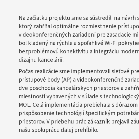
Na začiatku projektu sme sa sústredili na návrh s
ktorý zahŕňal optimálne rozmiestnenie prístup
videokonferenčných zariadení pre zasadacie mie
bol kladený na rýchle a spoľahlivé Wi-Fi pokryt
bezproblémovú konektivitu a integráciu modern
dizajnu kancelárií.
Počas realizácie sme implementovali sieťové pr
prístupové body (AP) a videokonferenčné zariad
dve poschodia kancelárskych priestorov a zahŕ
miestností vybavených v súlade s technologick
MOL. Celá implementácia prebiehala s dôrazom n
prispôsobenie technológií špecifickým potrebá
priestorov. V priebehu prác zákazník prejavil záu
našu spoluprácu ďalej prehĺbilo.