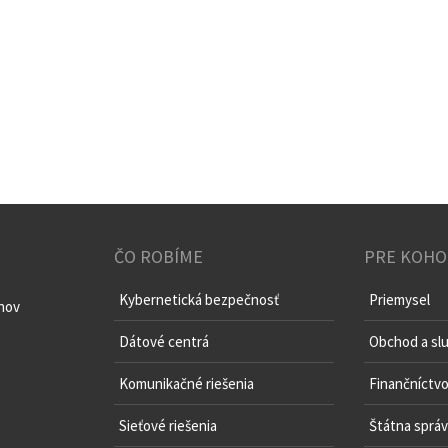
ČO ROBÍME
PRE KOHO
Kybernetická bezpečnosť
Priemysel
chov
Dátové centrá
Obchod a sl
Komunikačné riešenia
Finančníctv
Sieťové riešenia
Štátna sprá