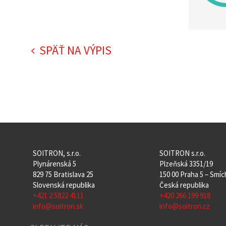
SPÄŤ NA VÝPIS
SOITRON, s.r.o.
SOITRON s.r.o.
Plynárenská 5
Plzeňská 3351/19
829 75 Bratislava 25
150 00 Praha 5 – Smí
Slovenská republika
Česká republika
+421 2 5822 4111
+420 266 199 918
info@soitron.sk
info@soitron.cz