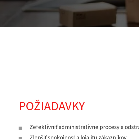
POŽIADAVKY
Zefektívniť administratívne procesy a odstr
Zlepšiť spokojnosť a lojalitu zákazníkov