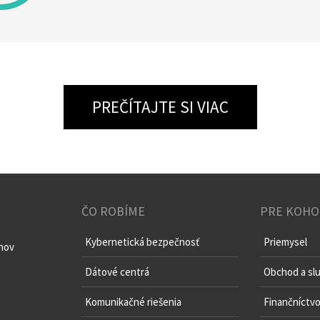
PREČÍTAJTE SI VIAC
ČO ROBÍME
PRE KOHO
Kybernetická bezpečnosť
Priemysel
chov
Dátové centrá
Obchod a sl
Komunikačné riešenia
Finančníctv