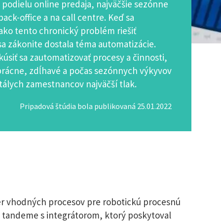
podielu online predaja, najväčšie sezónne
ck-office a na call centre. Keď sa
ko tento chronický problém riešiť
 sa zákonite dostala téma automatizácie.
úsiť sa zautomatizovať procesy a činnosti,
rácne, zdĺhavé a počas sezónnych výkyvov
stálych zamestnancov najväčší tlak.
Pripadová štúdia bola publikovaná 25.01.2022
er vhodných procesov pre robotickú procesnú
v tandeme s integrátorom, ktorý poskytoval