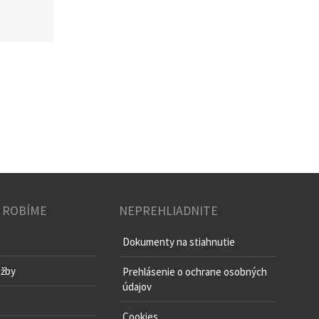
 ROBÍME
NEPREHLIADNITE
Dokumenty na stiahnutie
užby
Prehlásenie o ochrane osobných
údajov
o
Cookies