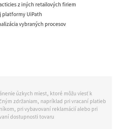
ticies z iných retailových firiem
j platformy UiPath
malizácia vybraných procesov
ánenie úzkych miest, ktoré môžu viesť k
čným zdržaniam, napríklad pri vracaní platieb
níkom, pri vybavovaní reklamácií alebo pri
vaní dostupnosti tovaru