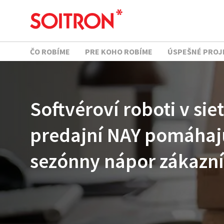
ČO ROBÍME
PRE KOHO ROBÍME
ÚSPEŠNÉ PROJ
Softvéroví roboti v siet
predajní NAY pomáhaj
sezónny nápor zákazn