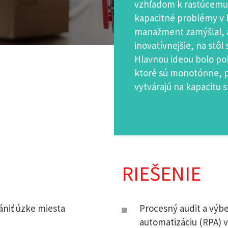
vzhľadom k rastúcemu 
kapacitné problémy v ba
manažment zamýšľal, a
inovatívnejšie, na stôl
Hlavnou ideou bolo pok
ktoré sú monotónne, p
vytvárajú na kapacitu 
RIEŠENIE
ániť úzke miesta
Procesný audit a výb
automatizáciu (RPA) 