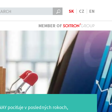
SK
CZ
EN
MEMBER OF
NAY pociťuje v posledných rokoch,