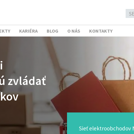
EKTY
KARIÉRA
BLOG
O NÁS
KONTAKTY
i
ú zvládať
íkov
Sieť elektroobchodov 