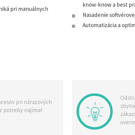
know-know a best prac
niká pri manuálnych
Nasadenie softvérove
Automatizácia a opti
Odstr
ocesov pri nárazových
zbyto
z potreby najímať
zákaz
overo