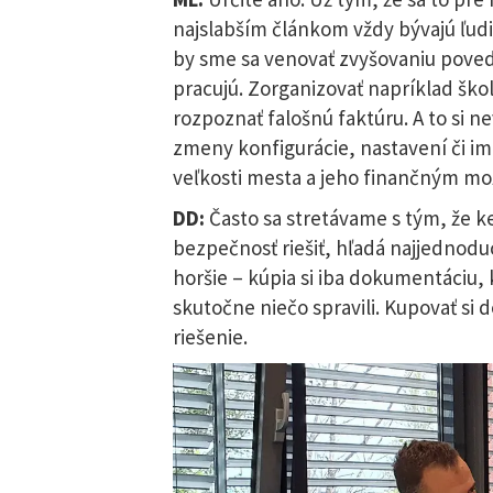
najslabším článkom vždy bývajú ľud
by sme sa venovať zvyšovaniu poved
pracujú. Zorganizovať napríklad ško
rozpoznať falošnú faktúru. A to si 
zmeny konfigurácie, nastavení či i
veľkosti mesta a jeho finančným mo
DD:
Často sa stretávame s tým, že k
bezpečnosť riešiť, hľadá najjednoduc
horšie – kúpia si iba dokumentáciu,
skutočne niečo spravili. Kupovať si
riešenie.