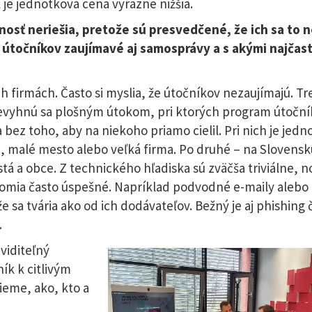
k je jednotková cena výrazne nižšia.
sť neriešia, pretože sú presvedčené, že ich sa to n
e útočníkov zaujímavé aj samosprávy a s akými najčast
h firmách. Často si myslia, že útočníkov nezaujímajú. Tr
nevyhnú sa plošným útokom, pri ktorých program útoční
bez toho, aby na niekoho priamo cielil. Pri nich je jedno
a, malé mesto alebo veľká firma. Po druhé – na Slovensk
á a obce. Z technického hľadiska sú zväčša triviálne, n
omia často úspešné. Napríklad podvodné e-maily alebo 
 sa tvária ako od ich dodávateľov. Bežný je aj phishing č
.
viditeľný
ík k citlivým
ieme, ako, kto a