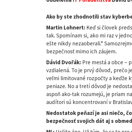
Ako by ste zhodnotili stav kyberb
Martin Lohnert:
Keď si človek predst
tak. Spomínam si, ako mi raz v jed
ešte nikdy nezaoberali.“ Samozrejme
bezpečnosť mimo ich záujem.
Dávid Dvořák:
Pre mestá a obce – p
vzdialená. To je prvý dôvod, prečo je
veľmi limitované rozpočty a keďže 
peniaze. No a tretí dôvod je nedosta
aspoň ako-tak rozumejú, je priam na
audítori sú koncentrovaní v Bratisla
Nedostatok peňazí je asi niečo, čo
bezpečnosť svojich dát aj s obme
ML:
Určite áno. Už tým, že sa to pr