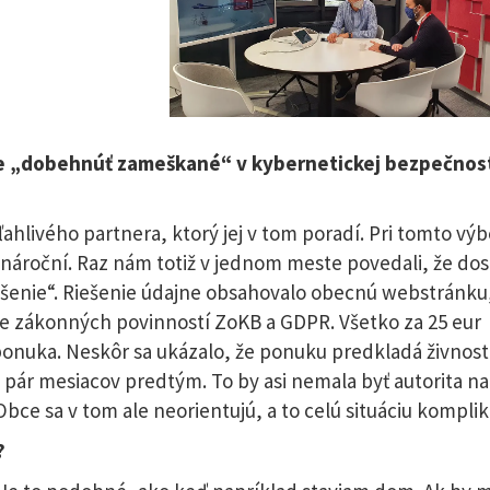
e „dobehnúť zameškané“ v kybernetickej bezpečnost
ivého partnera, ktorý jej v tom poradí. Pri tomto výb
 nároční. Raz nám totiž v jednom meste povedali, že dost
enie“. Riešenie údajne obsahovalo obecnú webstránku
e zákonných povinností ZoKB a GDPR. Všetko za 25 eur
ponuka. Neskôr sa ukázalo, že ponuku predkladá živnos
n pár mesiacov predtým. To by asi nemala byť autorita na
Obce sa v tom ale neorientujú, a to celú situáciu komplik
?