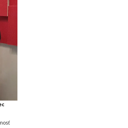
ec
nnosť