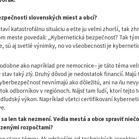
ezpečnosti slovenských miest a obcí?
aví katastrofálnu situáciu a ešte ju veľmi zhorší, tak zh
nom meste povedali: „Kybernetická bezpečnosť? Tak tý
, sú aj svetlé výnimky, no vo všeobecnosti je kyberneti
odobne ako napríklad pre nemocnice– je táto téma veľ
 stav taký zlý. Druhý dôvod je nedostatok financií. Majú 
kyberbezpečnosť nevnímajú ako dôležitú, ani na ňu nevy
tok odborníkov v regiónoch. Nájsť tam ľudí, ktorí tejto
dľudský výkon. Napríklad všetci certifikovaní kyberneti
ve.
 sa len tak nezmení. Vedia mestá a obce spraviť nieč
dzenými rozpočtami?
e ne stane témou. Ak odskočím od technických aspektov,