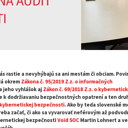
NA AUDIT
I
ás rastie a nevyhýbajú sa ani mestám či obciam. Pov
adá okrem
Zákona č. 95/2019 Z.z. o informačných
a jeho vyhlášok aj
Zákon č. 69/2018 Z.z. o kybernetick
je k dodržiavaniu bezpečnostných opatrení a ten dru
 kybernetickej bezpečnosti
. Ako by teda slovenské m
 treba začať, či ako sa vyvarovať neférovým až podvo
bernetickej bezpečnosti
Void SOC
Martin Lohnert a ve
vořák.