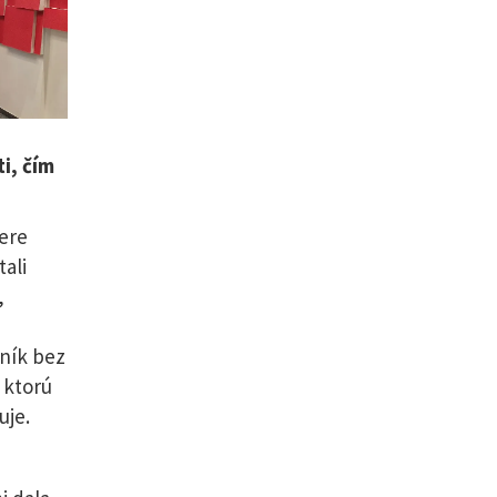
i, čím
ere
ali
,
tník bez
 ktorú
uje.