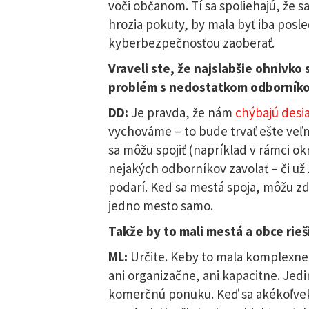
voči občanom. Tí sa spoliehajú, že sa
hrozia pokuty, by mala byť iba pos
kyberbezpečnosťou zaoberať.
Vraveli ste, že najslabšie ohnivko
problém s nedostatkom odborníkov,
DD:
Je pravda, že nám
chýbajú desia
vychováme – to bude trvať ešte veľ
sa môžu spojiť (napríklad v rámci ok
nejakých odborníkov zavolať – či už z
podarí. Keď sa mestá spoja, môžu zd
jedno mesto samo.
Takže by to mali mestá a obce rieš
ML:
Určite. Keby to mala komplexne r
ani organizačne, ani kapacitne. Jedi
komerčnú ponuku. Keď sa akékoľvek s