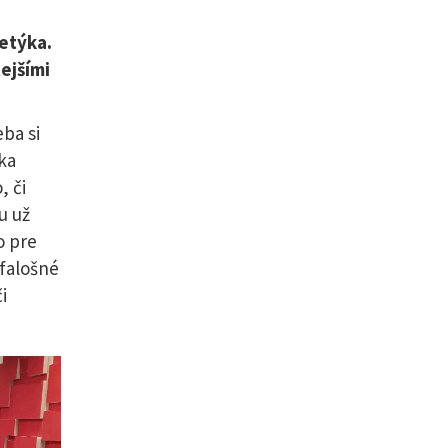
etýka.
ejšími
eba si
ka
, či
u už
o pre
falošné
i