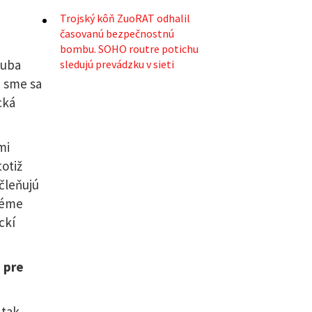
Trojský kôň ZuoRAT odhalil
časovanú bezpečnostnú
bombu. SOHO routre potichu
ruba
sledujú prevádzku v sieti
m sme sa
cká
mi
totiž
čleňujú
 téme
ckí
o pre
 tak