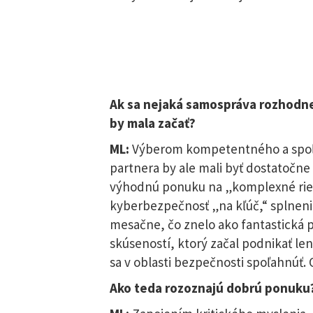
Ak sa nejaká samospráva rozhodn
by mala začať?
ML:
Výberom kompetentného a spoľahl
partnera by ale mali byť dostatočne
výhodnú ponuku na „komplexné rieš
kyberbezpečnosť „na kľúč,“ splneni
mesačne, čo znelo ako fantastická 
skúseností, ktorý začal podnikať le
sa v oblasti bezpečnosti spoľahnúť. 
Ako teda rozoznajú dobrú ponuku