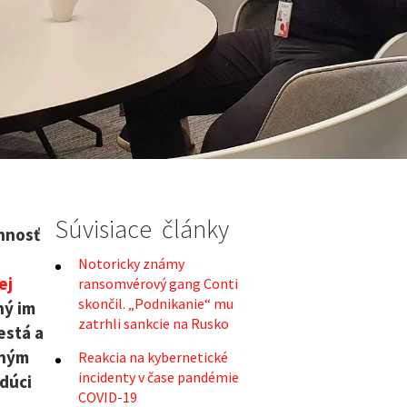
Súvisiace články
innosť
Notoricky známy
ej
ransomvérový gang Conti
skončil. „Podnikanie“ mu
hý im
zatrhli sankcie na Rusko
está a
dným
Reakcia na kybernetické
incidenty v čase pandémie
dúci
COVID-19