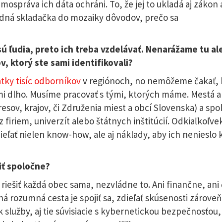
mospráva ich dáta ochráni. To, že jej to ukladá aj zákon a
ledná skladačka do mozaiky dôvodov, prečo sa
 sú ľudia, preto ich treba vzdelávať. Nenarážame tu al
 ktorý ste sami identifikovali?
tky tisíc odborníkov
v regiónoch, no nemôžeme čakať, 
mi dlho. Musíme pracovať s tými, ktorých máme. Mestá 
resov, krajov, či Združenia miest a obcí Slovenska) a spo
 firiem, univerzít alebo štátnych inštitúcií. Odkiaľkoľve
ieľať nielen know-how, ale aj náklady, aby ich nenieslo
iť spoločne?
iešiť každá obec sama, nezvládne to. Ani finančne, ani
ná rozumná cesta je spojiť sa, zdieľať skúsenosti zároveň
lužby, aj tie súvisiacie s kybernetickou bezpečnosťou,