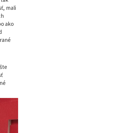
ť, mali
ch
bo ako
d
erané
šte
sť
čné