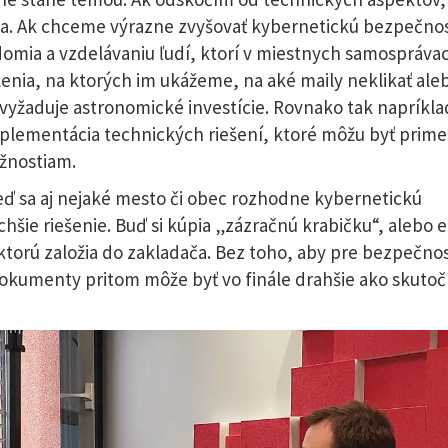
ia. Ak chceme výrazne zvyšovať kybernetickú bezpečnos
omia a vzdelávaniu ľudí, ktorí v miestnych samospráva
lenia, na ktorých im ukážeme, na aké maily neklikať ale
nevyžaduje astronomické investície. Rovnako tak napríkla
mplementácia technických riešení, ktoré môžu byť prim
žnostiam.
eď sa aj nejaké mesto či obec rozhodne kybernetickú
hšie riešenie. Buď si kúpia „zázračnú krabičku“, alebo e
 ktorú založia do zakladača. Bez toho, aby pre bezpečno
 dokumenty pritom môže byť vo finále drahšie ako skuto