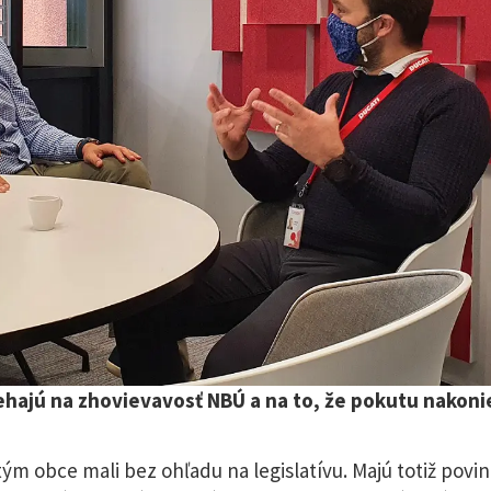
liehajú na zhovievavosť NBÚ a na to, že pokutu nakoni
ým obce mali bez ohľadu na legislatívu. Majú totiž povi