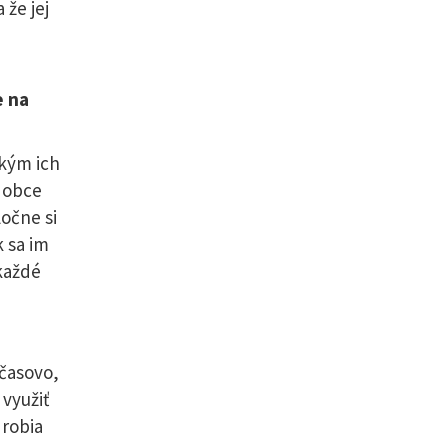
 že jej
e na
kým ich
a obce
ločne si
k sa im
 každé
 časovo,
 využiť
 robia