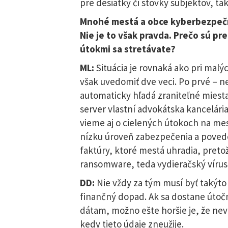
pre desiatky či stovky subjektov, ta
Mnohé mestá a obce kyberbezpečno
Nie je to však pravda. Prečo sú pr
útokmi sa stretávate?
ML:
Situácia je rovnaká ako pri malýc
však uvedomiť dve veci. Po prvé – 
automaticky hľadá zraniteľné miesta 
server vlastní advokátska kancelári
vieme aj o cielených útokoch na mest
nízku úroveň zabezpečenia a poved
faktúry, ktoré mestá uhradia, pretože
ransomware, teda vydieračský vírus
DD:
Nie vždy za tým musí byť takýto 
finančný dopad. Ak sa dostane útočn
dátam, možno ešte horšie je, že nev
kedy tieto údaje zneužije.