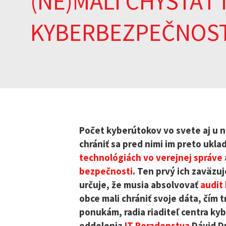
(NE)MALI CHYSTAŤ 
KYBERBEZPEČNOST
Počet kyberútokov vo svete aj u n
chrániť sa pred nimi im preto ukl
technológiách vo verejnej správe
bezpečnosti
. Ten prvý ich zaväzu
určuje, že musia absolvovať
audit
obce mali chrániť svoje dáta, čím
ponukám, radia riaditeľ centra ky
oddelenia
IT Poradenstva
Dávid D