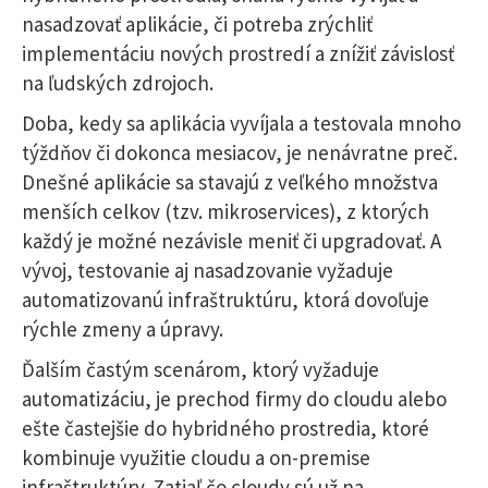
nasadzovať aplikácie, či potreba zrýchliť
implementáciu nových prostredí a znížiť závislosť
na ľudských zdrojoch.
Doba, kedy sa aplikácia vyvíjala a testovala mnoho
týždňov či dokonca mesiacov, je nenávratne preč.
Dnešné aplikácie sa stavajú z veľkého množstva
menších celkov (tzv. mikroservices), z ktorých
každý je možné nezávisle meniť či upgradovať. A
vývoj, testovanie aj nasadzovanie vyžaduje
automatizovanú infraštruktúru, ktorá dovoľuje
rýchle zmeny a úpravy.
Ďalším častým scenárom, ktorý vyžaduje
automatizáciu, je prechod firmy do cloudu alebo
ešte častejšie do hybridného prostredia, ktoré
kombinuje využitie cloudu a on-premise
infraštruktúry. Zatiaľ čo cloudy sú už na