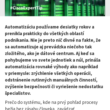
Automatizáciu používame desiatky rokov a
prenikla prakticky do všetkých oblastí
podnikania. Nie je preto nič divné na fakte, že
sa automatizuje aj prevádzka niečoho tak
zložitého, ako je dátové centrum. Aj keď sa
pohybujeme vo svete jednotiek a núl, prináša
automatizácia rovnaké výhody ako napríklad
v priemysle: zrýchlenie všetkých operácii,
odstránenie rutinných manuálnych činností,
zvýšenie bezpečnosti či vyriešenie nedostatku
špecialistov.
Prečo do systému, kde na prvý pohľad procesy
bežia bez zásahu človeka, zavádzať