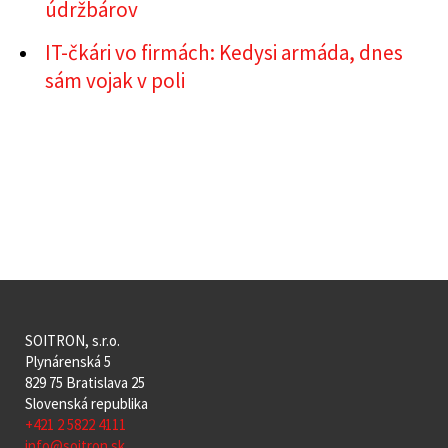
údržbárov
IT-čkári vo firmách: Kedysi armáda, dnes
sám vojak v poli
SOITRON, s.r.o.
Plynárenská 5
829 75 Bratislava 25
Slovenská republika
+421 2 5822 4111
info@soitron.sk