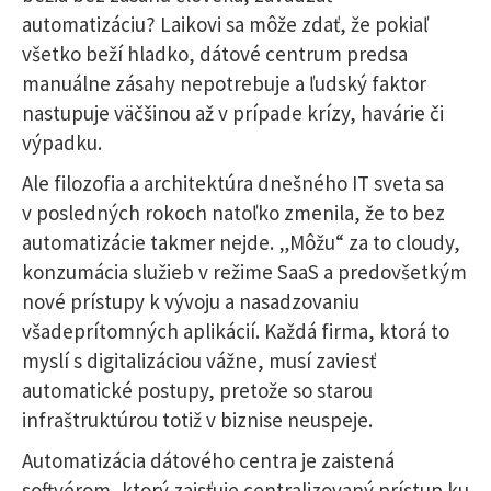
automatizáciu? Laikovi sa môže zdať, že pokiaľ
všetko beží hladko, dátové centrum predsa
manuálne zásahy nepotrebuje a ľudský faktor
nastupuje väčšinou až v prípade krízy, havárie či
výpadku.
Ale filozofia a architektúra dnešného IT sveta sa
v posledných rokoch natoľko zmenila, že to bez
automatizácie takmer nejde. „Môžu“ za to cloudy,
konzumácia služieb v režime SaaS a predovšetkým
nové prístupy k vývoju a nasadzovaniu
všadeprítomných aplikácií. Každá firma, ktorá to
myslí s digitalizáciou vážne, musí zaviesť
automatické postupy, pretože so starou
infraštruktúrou totiž v biznise neuspeje.
Automatizácia dátového centra je zaistená
softvérom, ktorý zaisťuje centralizovaný prístup ku