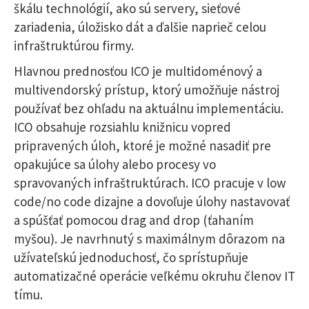
škálu technológií, ako sú servery, sieťové
zariadenia, úložisko dát a ďalšie naprieč celou
infraštruktúrou firmy.
Hlavnou prednosťou ICO je multidoménový a
multivendorský prístup, ktorý umožňuje nástroj
používať bez ohľadu na aktuálnu implementáciu.
ICO obsahuje rozsiahlu knižnicu vopred
pripravených úloh, ktoré je možné nasadiť pre
opakujúce sa úlohy alebo procesy vo
spravovaných infraštruktúrach. ICO pracuje v low
code/no code dizajne a dovoľuje úlohy nastavovať
a spúšťať pomocou drag and drop (ťahaním
myšou). Je navrhnutý s maximálnym dôrazom na
užívateľskú jednoduchosť, čo sprístupňuje
automatizačné operácie veľkému okruhu členov IT
tímu.