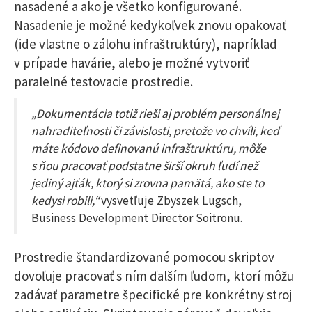
nasadené a ako je všetko konfigurované.
Nasadenie je možné kedykoľvek znovu opakovať
(ide vlastne o zálohu infraštruktúry), napríklad
v prípade havárie, alebo je možné vytvoriť
paralelné testovacie prostredie.
„Dokumentácia totiž rieši aj problém personálnej
nahraditeľnosti či závislosti, pretože vo chvíli, keď
máte kódovo definovanú infraštruktúru, môže
s ňou pracovať podstatne širší okruh ľudí než
jediný ajťák, ktorý si zrovna pamätá, ako ste to
kedysi robili,“
vysvetľuje Zbyszek Lugsch,
Business Development Director Soitronu.
Prostredie štandardizované pomocou skriptov
dovoľuje pracovať s ním ďalším ľuďom, ktorí môžu
zadávať parametre špecifické pre konkrétny stroj