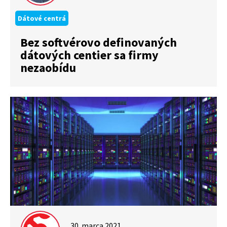
Dátové centrá
Bez softvérovo definovaných
dátových centier sa firmy
nezaobídu
30. marca 2021