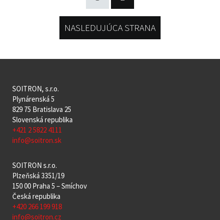
NASLEDUJÚCA STRANA
SOITRON, s.r.o.
Plynárenská 5
829 75 Bratislava 25
Slovenská republika
+421 2 5822 4111
info@soitron.sk
SOITRON s.r.o.
Plzeňská 3351/19
150 00 Praha 5 – Smíchov
Česká republika
+420 266 199 918
info@soitron.cz