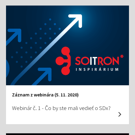
Záznam z webinára (5. 11. 2020)
Webinár č. 1 - Čo by ste mali vedieť o SDx?