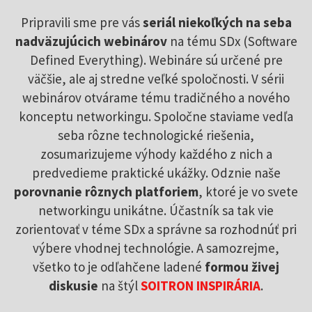
Pripravili sme pre vás
seriál niekoľkých na seba
nadväzujúcich webinárov
na tému SDx (Software
Defined Everything). Webináre sú určené pre
väčšie, ale aj stredne veľké spoločnosti. V sérii
webinárov otvárame tému tradičného a nového
konceptu networkingu. Spoločne staviame vedľa
seba rôzne technologické riešenia,
zosumarizujeme výhody každého z nich a
predvedieme praktické ukážky. Odznie naše
porovnanie rôznych platforiem
, ktoré je vo svete
networkingu unikátne. Účastník sa tak vie
zorientovať v téme SDx a správne sa rozhodnúť pri
výbere vhodnej technológie. A samozrejme,
všetko to je odľahčene ladené
formou živej
diskusie
na štýl
SOITRON INSPIRÁRIA
.