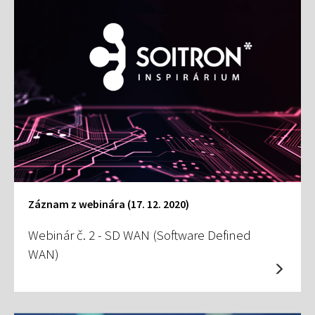
Záznam z webinára (17. 12. 2020)
Webinár č. 2 - SD WAN (Software Defined
WAN)