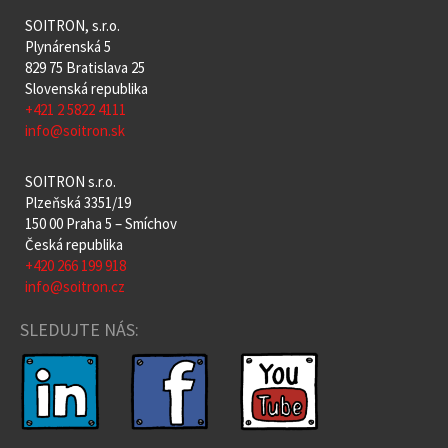
SOITRON, s.r.o.
Plynárenská 5
829 75 Bratislava 25
Slovenská republika
+421 2 5822 4111
info@soitron.sk
SOITRON s.r.o.
Plzeňská 3351/19
150 00 Praha 5 – Smíchov
Česká republika
+420 266 199 918
info@soitron.cz
SLEDUJTE NÁS: