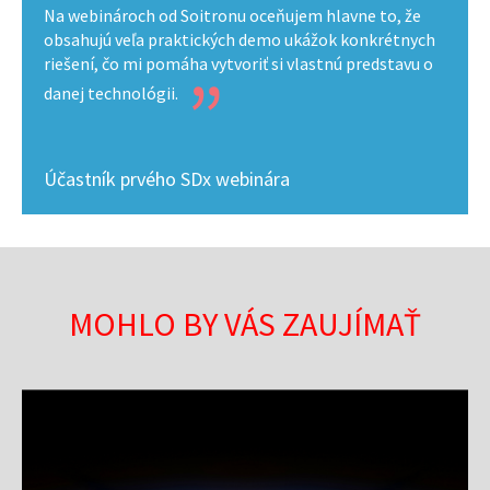
Na webinároch od Soitronu oceňujem hlavne to, že
obsahujú veľa praktických demo ukážok konkrétnych
riešení, čo mi pomáha vytvoriť si vlastnú predstavu o
danej technológii.
Účastník prvého SDx webinára
MOHLO BY VÁS ZAUJÍMAŤ