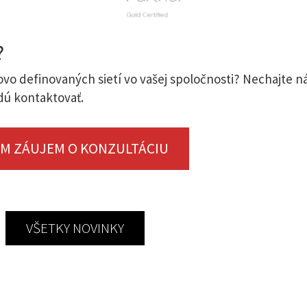
?
rovo definovaných sietí vo vašej spoločnosti? Nechajte 
udú kontaktovať.
M ZÁUJEM O KONZULTÁCIU
VŠETKY NOVINKY