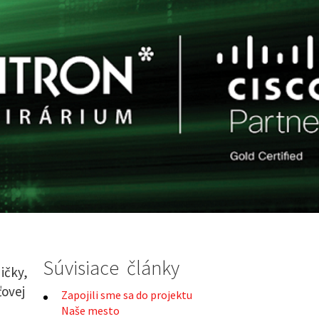
Súvisiace články
ičky,
ťovej
Zapojili sme sa do projektu
Naše mesto