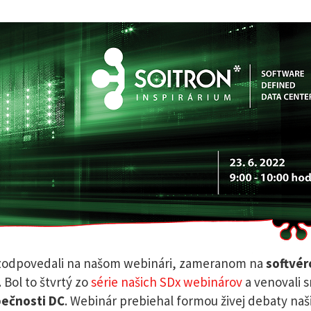
i zodpovedali na našom webinári, zameranom na
softvé
. Bol to štvrtý zo
série našich SDx webinárov
a venovali s
pečnosti DC
. Webinár prebiehal formou živej debaty naš