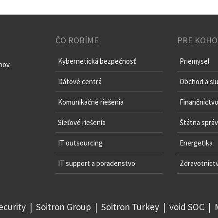
ČO ROBÍME
PRE KOHO
Kybernetická bezpečnosť
Priemysel
chov
Dátové centrá
Obchod a sl
Komunikačné riešenia
Finančníctv
Sieťové riešenia
Štátna sprá
IT outsourcing
Energetika
IT support a poradenstvo
Zdravotníct
ecurity
|
Soitron Group
|
Soitron Turkey
|
void SOC
|