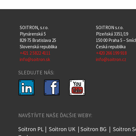
SOITRON, s.r.o.
SOITRON s.r.o.
Plynárenská 5
Plzeňská 3351/19
829 75 Bratislava 25
150 00 Praha 5 – Smí
Slovenská republika
Česká republika
+421 2 5822 4111
+420 266 199 918
info@soitron.sk
info@soitron.cz
SLEDUJTE NÁS:
NAVŠTÍVTE NAŠE ĎAĽŠIE WEBY:
Soitron PL
|
Soitron UK
|
Soitron BG
|
Soitron S