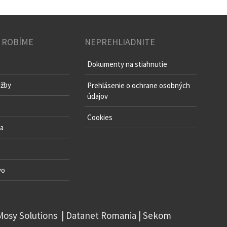
 ROBÍME
NEPREHLIADNITE
Dokumenty na stiahnutie
užby
Prehlásenie o ochrane osobných
údajov
o
Cookies
va
vo
Mosy Solutions
|
Datanet Romania
|
Sekom