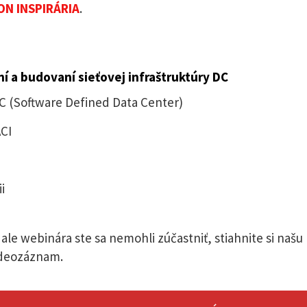
ON INSPIRÁRIA
.
í a budovaní sieťovej infraštruktúry DC
DC (Software Defined Data Center)
ACI
i
ale webinára ste sa nemohli zúčastniť, stiahnite si našu
videozáznam.