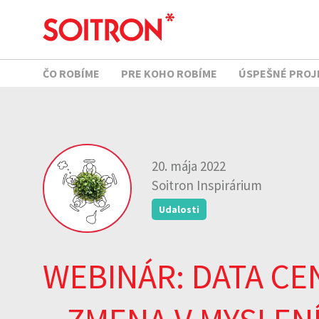
ČO ROBÍME
PRE KOHO ROBÍME
ÚSPEŠNÉ PROJ
20. mája 2022
Soitron Inspirárium
Udalosti
WEBINÁR: DATA CE