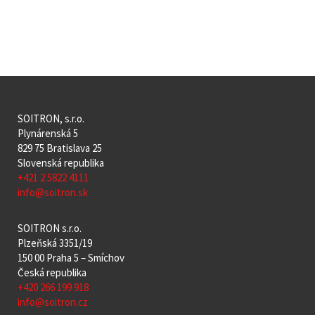
SOITRON, s.r.o.
Plynárenská 5
829 75 Bratislava 25
Slovenská republika
+421 2 5822 4111
info@soitron.sk
SOITRON s.r.o.
Plzeňská 3351/19
150 00 Praha 5 – Smíchov
Česká republika
+420 266 199 918
info@soitron.cz