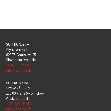
SOITRON, s.r.o.
Plynárenská 5
829 75 Bratislava 25
Slovenská republika
+421 2 5822 4111
info@soitron.sk
SOITRON s.r.o.
Plzeňská 3351/19
150 00 Praha 5 – Smíchov
Česká republika
+420 266 199 918
info@soitron.cz