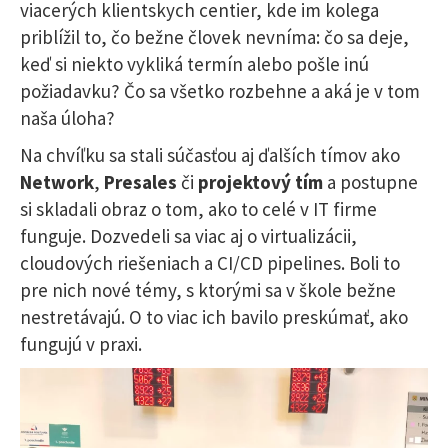
viacerých klientskych centier, kde im kolega
priblížil to, čo bežne človek nevníma: čo sa deje,
keď si niekto vykliká termín alebo pošle inú
požiadavku? Čo sa všetko rozbehne a aká je v tom
naša úloha?
Na chvíľku sa stali súčasťou aj ďalších tímov ako
Network
,
Presales
či
projektový tím
a postupne
si skladali obraz o tom, ako to celé v IT firme
funguje. Dozvedeli sa viac aj o virtualizácii,
cloudových riešeniach a CI/CD pipelines. Boli to
pre nich nové témy, s ktorými sa v škole bežne
nestretávajú. O to viac ich bavilo preskúmať, ako
fungujú v praxi.