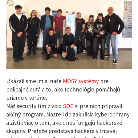
Ukázali sme im aj naše
MOSY systémy
pre
policajné autá a to, ako technológie pomáhajú
priamo v teréne.
Náš security tím z
void SOC
si pre nich pripravil
akčný program. Nazreli do zákulisia kyberochrany
a zistili viac o tom, ako dnes fungujú hackerské
skupiny. Pretože predstava hackera v tmavej