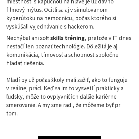
miestnosti s kapucňou na hlave je už dávno
filmový mýtus. Ocitli sa aj v simulovanom
kyberútoku na nemocnicu, počas ktorého si
vyskúšali vyjednávanie s hackerom.
Nechýbal ani soft
skills tréning
, pretože v IT dnes
nestačí len poznať technológie. Dôležitá je aj
komunikácia, tímovosť a schopnosť spoločne
hľadať riešenia.
Mladí by už počas školy mali zažiť, ako to funguje
v reálnej práci. Keď sa im to vysvetlí prakticky a
ľudsky, môže to ovplyvniť ich ďalšie kariérne
smerovanie. A my sme radi, že môžeme byť pri
tom.