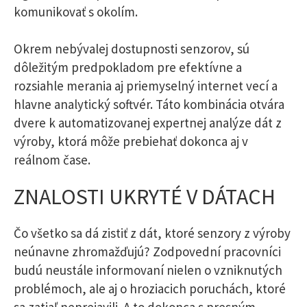
komunikovať s okolím.
Okrem nebývalej dostupnosti senzorov, sú
dôležitým predpokladom pre efektívne a
rozsiahle merania aj priemyselný internet vecí a
hlavne analytický softvér. Táto kombinácia otvára
dvere k automatizovanej expertnej analýze dát z
výroby, ktorá môže prebiehať dokonca aj v
reálnom čase.
ZNALOSTI UKRYTÉ V DÁTACH
Čo všetko sa dá zistiť z dát, ktoré senzory z výroby
neúnavne zhromažďujú? Zodpovední pracovníci
budú neustále informovaní nielen o vzniknutých
problémoch, ale aj o hroziacich poruchách, ktoré
sa zatiaľ neprejavili. A to dokonca s presným