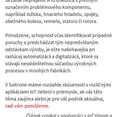
označením problémového komponentu,
napríklad ložiska, hnacieho hriadeľu, spojky,
obežného kolesa, remeňa, statora či rotora.
Prirodzene, schopnosť včas identifikovať prípadné
poruchy a predchádzať tým nepredvídaným
odstávkam výroby, je ešte naliehavejšia pri
rastúcej automatizácii a digitalizácii, ktoré sa
stávajú neoddeliteľnou súčasťou výrobných
procesov v mnohých fabrikách.
V Soitrone máme rozsiahle skúsenosti s rozličnými
aplikáciami IoT riešení v priemysle, ak vás táto
téma zaujíma alebo je pre váš podnik aktuálna,
radi vám pomôžeme.
Článok vznikol v spolupráci s IoT tímom a