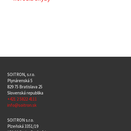
SOITRON, s.r.o.
Plynárenská 5
829 75 Bratislava 25
Slovenská republika
+421 2 5822 4111
info@soitron.sk
SOITRON s.r.o.
Plzeňská 3351/19