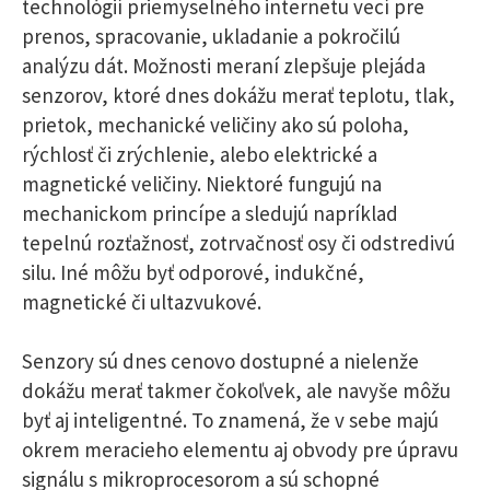
technológií priemyselného internetu vecí pre
prenos, spracovanie, ukladanie a pokročilú
analýzu dát. Možnosti meraní zlepšuje plejáda
senzorov, ktoré dnes dokážu merať teplotu, tlak,
prietok, mechanické veličiny ako sú poloha,
rýchlosť či zrýchlenie, alebo elektrické a
magnetické veličiny. Niektoré fungujú na
mechanickom princípe a sledujú napríklad
tepelnú rozťažnosť, zotrvačnosť osy či odstredivú
silu. Iné môžu byť odporové, indukčné,
magnetické či ultazvukové.
Senzory sú dnes cenovo dostupné a nielenže
dokážu merať takmer čokoľvek, ale navyše môžu
byť aj inteligentné. To znamená, že v sebe majú
okrem meracieho elementu aj obvody pre úpravu
signálu s mikroprocesorom a sú schopné