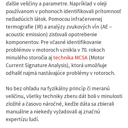
ďalšie veličiny a parametre. Napríklad v oleji
používanom v pohonoch identifikovali prítomnosť
nežiadúcich látok. Pomocou infračervenej
termografie (IR) a analýzy zvukových vĺn (AE –
acoustic emission) zisťovali opotrebenie
komponentov. Pre včasné identifikovanie
problémov v motoroch vznikla v 70. rokoch
minulého storočia aj
technika MCSA
(Motor
Current Signature Analysis), ktorá umožňuje
odhaliť najmä nastávajúce problémy v rotoroch.
No bez ohľadu na fyzikálny princíp či meranú
veličinu, všetky techniky zberu dát boli v minulosti
zložité a časovo náročné, keďže dáta sa zbierali
manuálne a niekedy vyžadovali aj značnú
expertízu ľudí.