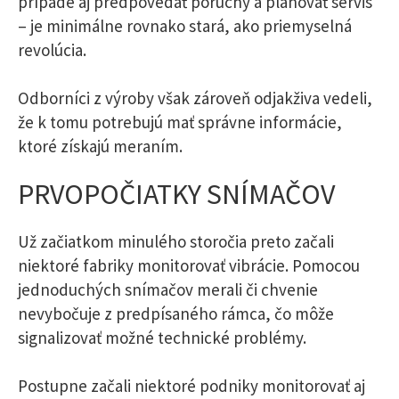
prípade aj predpovedať poruchy a plánovať servis
– je minimálne rovnako stará, ako priemyselná
revolúcia.
Odborníci z výroby však zároveň odjakživa vedeli,
že k tomu potrebujú mať správne informácie,
ktoré získajú meraním.
PRVOPOČIATKY SNÍMAČOV
Už začiatkom minulého storočia preto začali
niektoré fabriky monitorovať vibrácie. Pomocou
jednoduchých snímačov merali či chvenie
nevybočuje z predpísaného rámca, čo môže
signalizovať možné technické problémy.
Postupne začali niektoré podniky monitorovať aj