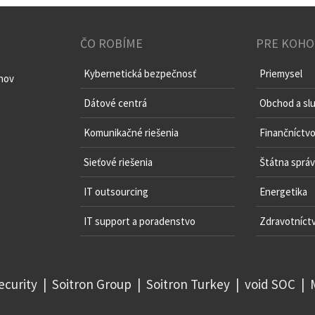
ČO ROBÍME
PRE KOHO
Kybernetická bezpečnosť
Priemysel
chov
Dátové centrá
Obchod a sl
Komunikačné riešenia
Finančníctv
Sieťové riešenia
Štátna sprá
IT outsourcing
Energetika
IT support a poradenstvo
Zdravotníct
ecurity
|
Soitron Group
|
Soitron Turkey
|
void SOC
|