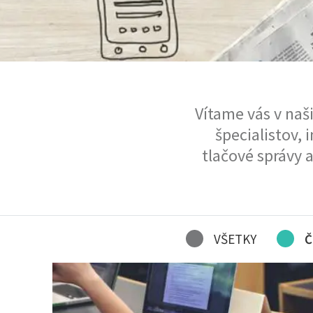
Vítame vás v naš
špecialistov, 
tlačové správy a
VŠETKY
Č