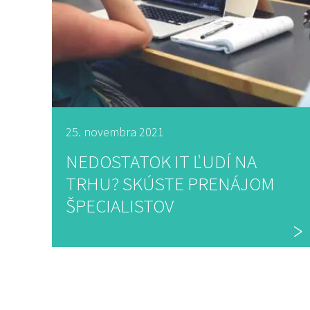
25. novembra 2021
NEDOSTATOK IT ĽUDÍ NA
TRHU? SKÚSTE PRENÁJOM
ŠPECIALISTOV