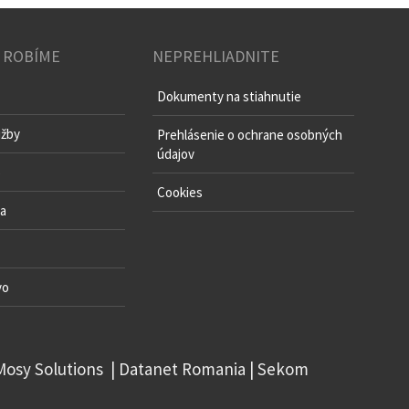
 ROBÍME
NEPREHLIADNITE
Dokumenty na stiahnutie
užby
Prehlásenie o ochrane osobných
údajov
o
Cookies
va
vo
Mosy Solutions
|
Datanet Romania
|
Sekom