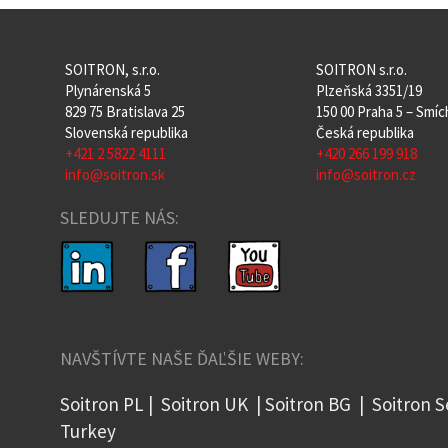
SOITRON, s.r.o.
SOITRON s.r.o.
Plynárenská 5
Plzeňská 3351/19
829 75 Bratislava 25
150 00 Praha 5 – Smí
Slovenská republika
Česká republika
+421 2 5822 4111
+420 266 199 918
info@soitron.sk
info@soitron.cz
SLEDUJTE NÁS:
NAVŠTÍVTE NAŠE ĎAĽŠIE WEBY:
Soitron PL
|
Soitron UK
|
Soitron BG
|
Soitron S
Turkey