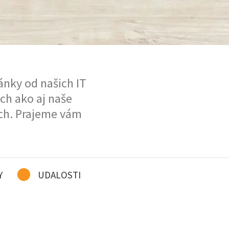
ánky od našich IT
ach ako aj naše
iach. Prajeme vám
Y
UDALOSTI