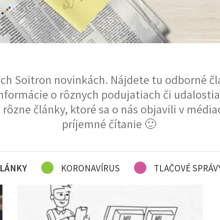
ich Soitron novinkách. Nájdete tu odborné čl
informácie o rôznych podujatiach či udalosti
 rôzne články, ktoré sa o nás objavili v méd
príjemné čítanie 🙂
LÁNKY
KORONAVÍRUS
TLAČOVÉ SPRÁV