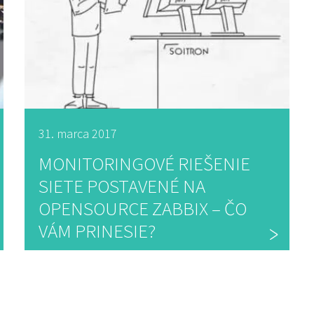
31. marca 2017
MONITORINGOVÉ RIEŠENIE
SIETE POSTAVENÉ NA
OPENSOURCE ZABBIX – ČO
VÁM PRINESIE?