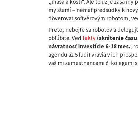
„mäsa a kostí“. Ale to už je zasa in
my starší – nemať predsudky k novým 
dôverovať softvérovým robotom, veď n
Preto, nebojte sa robotov a delegujte
obľúbite. Veď
fakty
(
skrátenie času
návratnosť investície 6-18 mes.
; r
agendu až 5 ľudí) vravia v ich pros
vašimi zamestnancami či kolegami s