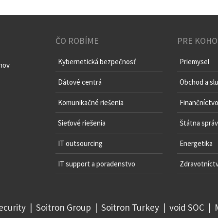
ČO ROBÍME
PRE KOHO
Kybernetická bezpečnosť
Priemysel
chov
Dátové centrá
Obchod a sl
Komunikačné riešenia
Finančníctv
Sieťové riešenia
Štátna sprá
IT outsourcing
Energetika
IT support a poradenstvo
Zdravotníct
ecurity
|
Soitron Group
|
Soitron Turkey
|
void SOC
|