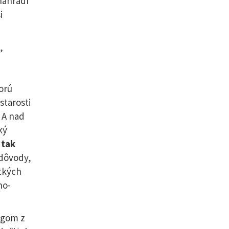
nahradí
i
,
torú
starosti
 A nad
ký
 tak
 dôvody,
etkých
no-
egom z