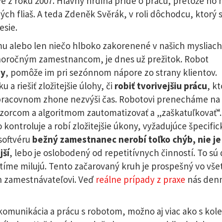
 z roku 2007. Hlavný hrdina príde o prácu, pretože ho 
ch fliaš. A teda Zdeněk Svěrák, v roli dôchodcu, ktorý s
esie.
izmu alebo len niečo hlboko zakorenené v našich mysliach
lhoročným zamestnancom, je dnes už prežitok. Robot
ny
, pomôže im pri sezónnom nápore zo strany klientov.
 a riešiť zložitejšie úlohy, či
robiť tvorivejšiu prácu
, k
i pracovnom zhone nezvýši čas. Robotovi prenecháme na 
 vzorcom a algoritmom zautomatizovať a „zaškatuľkovať“.
 kontroluje a robí zložitejšie úkony, vyžadujúce špecific
softvéru
bežný zamestnanec nerobí toľko chýb, nie je
jší
, lebo je oslobodený od repetitívnych činností. To sú
v tíme milujú. Tento začarovaný kruh je prospešný vo vš
h zamestnávateľovi. Veď
reálne prípady z praxe
nás den
omunikácia a prácu s robotom, možno aj viac ako s kol