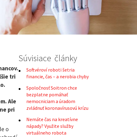
Súvisiace články
nancov.
Softvéroví roboti šetria
ie tri
financie, čas – a nerobia chyby
o.
Spoločnosť Soitron chce
bezplatne pomáhať
m. Ale
nemocniciam a úradom
zvládnuť koronavírusovú krízu
ne pri
Nemáte čas na kreatívne
nápady? Využite služby
de o
virtuálneho robota