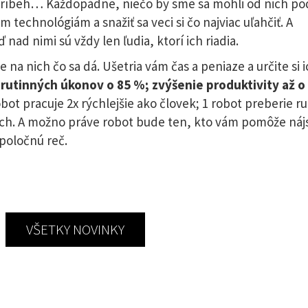
ý príbeh… Každopádne, niečo by sme sa mohli od nich pod
technológiám a snažiť sa veci si čo najviac uľahčiť. A
ad nimi sú vždy len ľudia, ktorí ich riadia.
 na nich čo sa dá. Ušetria vám čas a peniaze a určite si 
 rutinných úkonov o 85 %; zvýšenie produktivity až o
obot pracuje 2x rýchlejšie ako človek; 1 robot preberie r
pech. A možno práve robot bude ten, kto vám pomôže nájs
poločnú reč.
VŠETKY NOVINKY