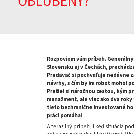
OBĽÚBENÝ?
Rozpoviem vám príbeh. Generálny r
Slovensku aj v Čechách, prechádza
Predavač si pochvaľuje nedávne za
návrhy, s čím by im robot mohol p
Prešiel si náročnou cestou, kým p
manažment, ale viac ako dva roky
tieto bezhranične investované hod
práci pomáha!
A teraz iný príbeh, i keď situácia p