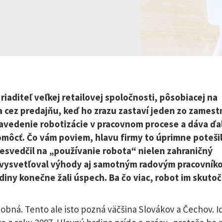
iaditeľ veľkej retailovej spoločnosti, pôsobiacej na
 cez predajňu, keď ho zrazu zastaví jeden zo zamest
vedenie robotizácie v pracovnom procese a dáva ďalš
omôcť. Čo vám poviem, hlavu firmy to úprimne potešil
resvedčil na „používanie robota“ nielen zahraničný
 vysvetľoval výhody aj samotným radovým pracovníko
iny konečne žali úspech. Ba čo viac, robot im skutoč
odobná. Tento ale isto pozná väčšina Slovákov a Čechov. I