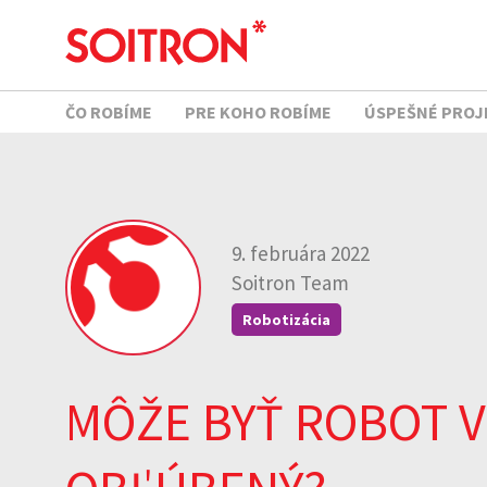
ČO ROBÍME
PRE KOHO ROBÍME
ÚSPEŠNÉ PROJ
9. februára 2022
Soitron Team
Robotizácia
MÔŽE BYŤ ROBOT V