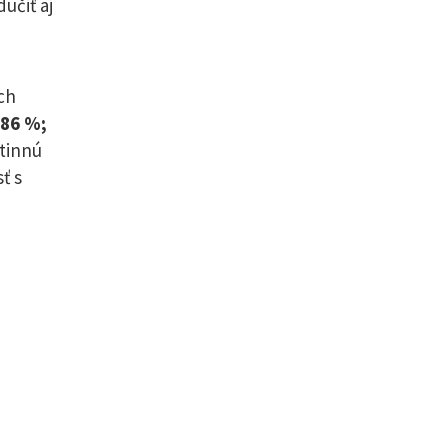
učiť aj
ich
 86 %;
utinnú
ť s