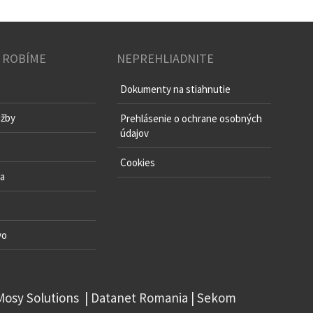
 ROBÍME
NEPREHLIADNITE
Dokumenty na stiahnutie
užby
Prehlásenie o ochrane osobných
údajov
o
Cookies
va
vo
Mosy Solutions
|
Datanet Romania
|
Sekom