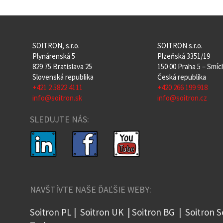
SOITRON, s.r.o.
SOITRON s.r.o.
Plynárenská 5
Plzeňská 3351/19
829 75 Bratislava 25
150 00 Praha 5 – Smí
Slovenská republika
Česká republika
+421 2 5822 4111
+420 266 199 918
info@soitron.sk
info@soitron.cz
SLEDUJTE NÁS:
NAVŠTÍVTE NAŠE ĎAĽŠIE WEBY:
Soitron PL
|
Soitron UK
|
Soitron BG
|
Soitron S