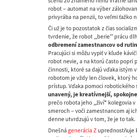
scénu zo známeho filmu Vratné láhve
robot – automat na výber zálohovaný
privyrába na penzii, to veľmi ťažko n
Či už je to pozostatok z čias social
tvrdenie, že robot „berie” prácu d
odbremení zamestnancov od ruti
Pracujúci si môžu vypiť v kľude kávičku
robot nevie, a na ktorú často popr
činnosti, ktoré sa dajú vďaka istým
robotom je vždy len človek, ktorý ho
prístup. Vďaka pomoci robotického 
unavený, je kreatívnejší, spokojne
prečo robota jeho „živí“ kolegovia 
smeroch – voči zamestnancom aj ic
denne utvrdzujú v tom, že je to tak.
Dnešná
generácia Z
uprednostňuje k