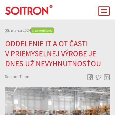
men
28. marca 2024
Sieťové riešenia
ODDELENIE IT A OT ČASTI
V PRIEMYSELNEJ VÝROBE JE
DNES UŽ NEVYHNUTNOSŤOU
Soitron Team