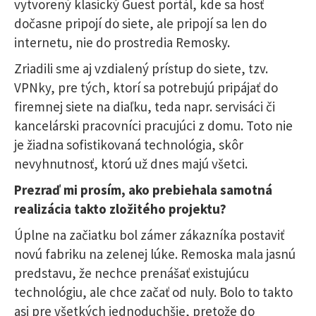
vytvorený klasický Guest portál, kde sa hosť
dočasne pripojí do siete, ale pripojí sa len do
internetu, nie do prostredia Remosky.
Zriadili sme aj vzdialený prístup do siete, tzv.
VPNky, pre tých, ktorí sa potrebujú pripájať do
firemnej siete na diaľku, teda napr. servisáci či
kancelárski pracovníci pracujúci z domu. Toto nie
je žiadna sofistikovaná technológia, skôr
nevyhnutnosť, ktorú už dnes majú všetci.
Prezraď mi prosím, ako prebiehala samotná
realizácia takto zložitého projektu?
Úplne na začiatku bol zámer zákazníka postaviť
novú fabriku na zelenej lúke. Remoska mala jasnú
predstavu, že nechce prenášať existujúcu
technológiu, ale chce začať od nuly. Bolo to takto
asi pre všetkých jednoduchšie, pretože do