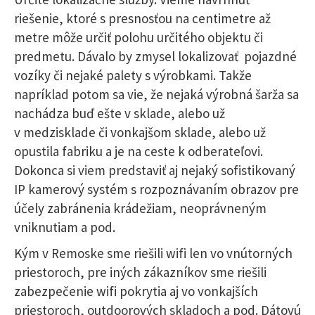
riešenie, ktoré s presnosťou na centimetre až
metre môže určiť polohu určitého objektu či
predmetu. Dávalo by zmysel lokalizovať pojazdné
vozíky či nejaké palety s výrobkami. Takže
napríklad potom sa vie, že nejaká výrobná šarža sa
nachádza buď ešte v sklade, alebo už
v medzisklade či vonkajšom sklade, alebo už
opustila fabriku a je na ceste k odberateľovi.
Dokonca si viem predstaviť aj nejaký sofistikovaný
IP kamerový systém s rozpoznávaním obrazov pre
účely zabránenia krádežiam, neoprávneným
vniknutiam a pod.
Kým v Remoske sme riešili wifi len vo vnútorných
priestoroch, pre iných zákazníkov sme riešili
zabezpečenie wifi pokrytia aj vo vonkajších
priestoroch, outdoorových skladoch a pod. Dátovú