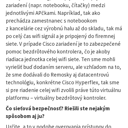
zariadení (napr. notebooku, čítačky) medzi
jednotlivými APčkami. Napríklad, tak ako
prechádza zamestnanec s notebookom
z kancelárie cez výrobnú halu až do skladu, tak má
po celý čas wifi signál a je pripojený do firemnej
siete. V prípade Cisco zariadení je to zabezpečené
pomoc bezdrôtového kontrolera, čo je akoby
riadiaca jednotka celej wifi siete. Ten sme mohli
vyriešiť buď dodaním serveru, ale vzhľadom na to,
že sme dodávali do Remosky aj datacentrovú
technológiu, konkrétne Cisco Hyperflex, tak sme
si pre riadenie celej wifi zvolili práve túto virtuálnu
platformu – virtuálny bezdrôtový kontroler.
Čo sieťová bezpečnosť? Riešili ste nejakým
spôsobom aj ju?
Určite, a to v podobe overovania prístupov do