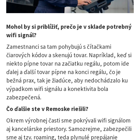
Mohol by si priblížiť, prečo je v sklade potrebný
wifi signál?
Zamestnanci sa tam pohybujú s čítačkami
čiarových kódov a skenujú tovar. Napríklad, keď si
niekto pípne tovar na začiatku regálu, potom ide
ďalej a ďalší tovar pípne na konci regálu, čo je
bežná prax, tak je žiadúce, aby nedochádzalo ku
výpadkom wifi signálu a konektivita bola
zabezpečená.
Čo ďalšie ste v Remoske riešili?
Okrem výrobnej časti sme pokrývali wifi signálom
aj kancelárske priestory. Samozrejme, zabezpečili
sme aj tzv. roaming, teda plynulé prepájanie