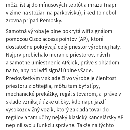
môžu ísť aj do mínusových teplôt a mrazu (napr.
v zime na stožiari na parkovisku), i keď to nebol
zrovna prípad Remosky.
Samotná výroba je plne pokrytá wifi signálom
pomocou Cisco access pointov (AP), ktoré
dostatočne pokrývajú celý priestor výrobnej haly.
Najprv prebiehalo meranie priestorov, návrh
a samotné umiestnenie APčiek, práve s ohľadom
na to, aby bol wifi signál úplne všade.
Predovšetkým v sklade či vo výrobe je členitosť
priestoru zložitejšia, môžu tam byť stĺpy,
mechanické prekážky, regál s tovarom, a práve v
sklade vznikajú úzke uličky, kde napr. jazdí
vysokozdvižný vozík, ktorý zakladá tovar do
regálov a tam už by nejaký klasický kancelársky AP
neplnil svoju funkciu správne. Takže na týchto