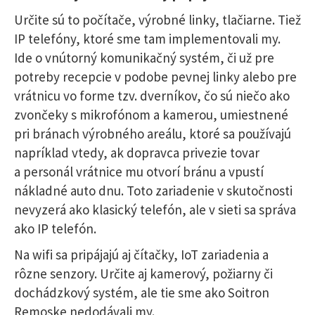
Určite sú to počítače, výrobné linky, tlačiarne. Tiež
IP telefóny, ktoré sme tam implementovali my.
Ide o vnútorný komunikačný systém, či už pre
potreby recepcie v podobe pevnej linky alebo pre
vrátnicu vo forme tzv. dverníkov, čo sú niečo ako
zvončeky s mikrofónom a kamerou, umiestnené
pri bránach výrobného areálu, ktoré sa používajú
napríklad vtedy, ak dopravca privezie tovar
a personál vrátnice mu otvorí bránu a vpustí
nákladné auto dnu. Toto zariadenie v skutočnosti
nevyzerá ako klasický telefón, ale v sieti sa správa
ako IP telefón.
Na wifi sa pripájajú aj čítačky, IoT zariadenia a
rôzne senzory. Určite aj kamerový, požiarny či
dochádzkový systém, ale tie sme ako Soitron
Remoske nedodávali my.