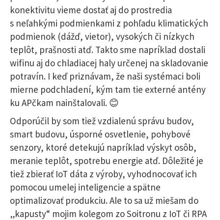
konektivitu vieme dostať aj do prostredia
s neľahkými podmienkami z pohľadu klimatických
podmienok (dážď, vietor), vysokých či nízkych
teplôt, prašnosti atď. Takto sme napríklad dostali
wifinu aj do chladiacej haly určenej na skladovanie
potravín. I keď priznávam, že naši systémaci boli
mierne podchladení, kým tam tie externé antény
ku APčkam nainštalovali. 😊
Odporúčil by som tiež vzdialenú správu budov,
smart budovu, úsporné osvetlenie, pohybové
senzory, ktoré detekujú napríklad výskyt osôb,
meranie teplôt, spotrebu energie atď. Dôležité je
tiež zbierať IoT dáta z výroby, vyhodnocovať ich
pomocou umelej inteligencie a spätne
optimalizovať produkciu. Ale to sa už miešam do
„kapusty“ mojim kolegom zo Soitronu z IoT či RPA