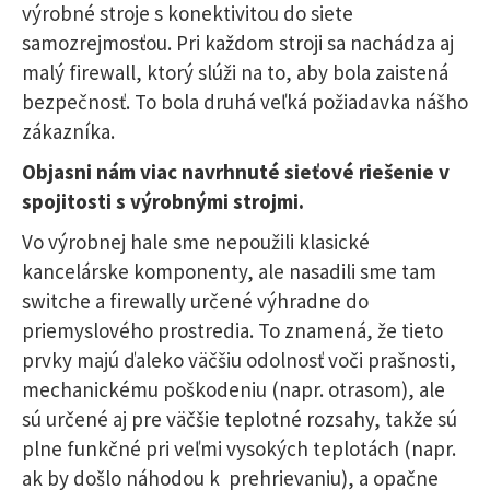
výrobné stroje s konektivitou do siete
samozrejmosťou. Pri každom stroji sa nachádza aj
malý firewall, ktorý slúži na to, aby bola zaistená
bezpečnosť. To bola druhá veľká požiadavka nášho
zákazníka.
Objasni nám viac navrhnuté sieťové riešenie v
spojitosti s výrobnými strojmi.
Vo výrobnej hale sme nepoužili klasické
kancelárske komponenty, ale nasadili sme tam
switche a firewally určené výhradne do
priemyslového prostredia. To znamená, že tieto
prvky majú ďaleko väčšiu odolnosť voči prašnosti,
mechanickému poškodeniu (napr. otrasom), ale
sú určené aj pre väčšie teplotné rozsahy, takže sú
plne funkčné pri veľmi vysokých teplotách (napr.
ak by došlo náhodou k prehrievaniu), a opačne