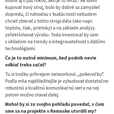
dobré aj o päť rokov, ako je to teraz? Ak idem
kupovať nový stroj, bolo by dobré sa zamyslieť
dopredu, či náhodou v budúcnosti nebudem
chcieť zbierať z tohto stroja dáta (ako napr.
teplota, tlak, prietoky) a na základe analýzy
zefektívňovať výrobu. Teda investoval by som
s ohľadom na trendy a integrovateľnosť s ďalšími
technológiami.
Čo je to nutné minimum, keď podnik nevie
odkiaľ treba začať?
Tu si trošku prihrejem networkovú „polievočku“.
Podľa mňa najdôležitejšie je vybudovať dostatočne
robustnú a kvalitnú komunikačnú sieť a na nej
potom možno stavať ďalej.
Mohol by si zo svojho pohľadu povedať, v čom
sme sa na projekte v Remoske utvrdili my?