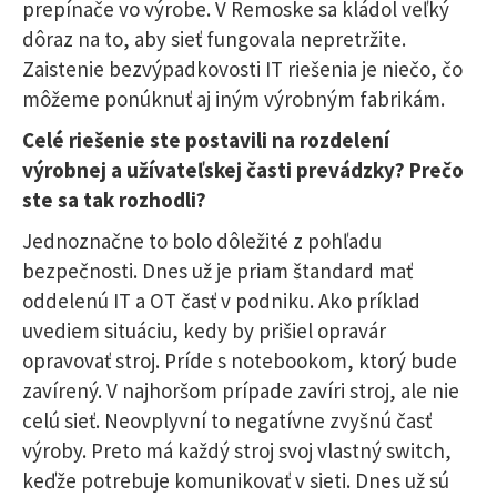
prepínače vo výrobe. V Remoske sa kládol veľký
dôraz na to, aby sieť fungovala nepretržite.
Zaistenie bezvýpadkovosti IT riešenia je niečo, čo
môžeme ponúknuť aj iným výrobným fabrikám.
Celé riešenie ste postavili na rozdelení
výrobnej a užívateľskej časti prevádzky? Prečo
ste sa tak rozhodli?
Jednoznačne to bolo dôležité z pohľadu
bezpečnosti. Dnes už je priam štandard mať
oddelenú IT a OT časť v podniku. Ako príklad
uvediem situáciu, kedy by prišiel opravár
opravovať stroj. Príde s notebookom, ktorý bude
zavírený. V najhoršom prípade zavíri stroj, ale nie
celú sieť. Neovplyvní to negatívne zvyšnú časť
výroby. Preto má každý stroj svoj vlastný switch,
keďže potrebuje komunikovať v sieti. Dnes už sú