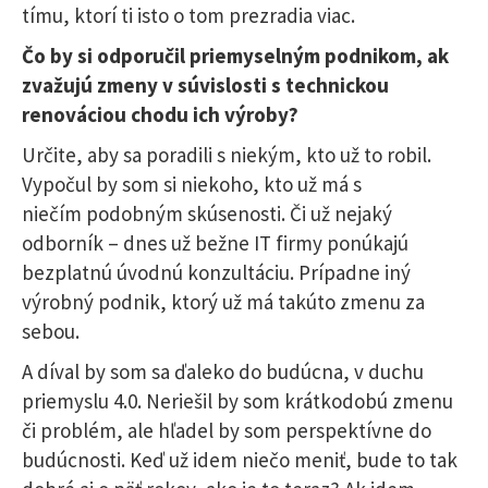
tímu, ktorí ti isto o tom prezradia viac.
Čo by si odporučil priemyselným podnikom, ak
zvažujú zmeny v súvislosti s technickou
renováciou chodu ich výroby?
Určite, aby sa poradili s niekým, kto už to robil.
Vypočul by som si niekoho, kto už má s
niečím podobným skúsenosti. Či už nejaký
odborník – dnes už bežne IT firmy ponúkajú
bezplatnú úvodnú konzultáciu. Prípadne iný
výrobný podnik, ktorý už má takúto zmenu za
sebou.
A díval by som sa ďaleko do budúcna, v duchu
priemyslu 4.0. Neriešil by som krátkodobú zmenu
či problém, ale hľadel by som perspektívne do
budúcnosti. Keď už idem niečo meniť, bude to tak