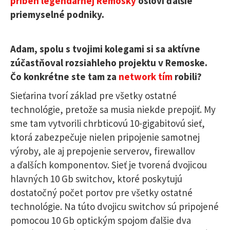
príbeh legendárnej Remosky
osloví ďalšie
priemyselné podniky.
Adam, spolu s tvojimi kolegami si sa aktívne
zúčastňoval rozsiahleho projektu v Remoske.
Čo konkrétne ste tam za
network tím
robili?
Sieťarina tvorí základ pre všetky ostatné
technológie, pretože sa musia niekde prepojiť. My
sme tam vytvorili chrbticovú 10-gigabitovú sieť,
ktorá zabezpečuje nielen pripojenie samotnej
výroby, ale aj prepojenie serverov, firewallov
a ďalších komponentov. Sieť je tvorená dvojicou
hlavných 10 Gb switchov, ktoré poskytujú
dostatočný počet portov pre všetky ostatné
technológie. Na túto dvojicu switchov sú pripojené
pomocou 10 Gb optickým spojom ďalšie dva